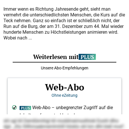
Immer wenn es Richtung Jahresende geht, sieht man
vermehrt die unterschiedlichsten Menschen, die Kurs auf die
Teck nehmen. Ganz so einfach ist er schließlich nicht, der
Run auf die Burg, der am 31. Dezember zum 44. Mal wieder
hunderte Menschen zu Höchstleistungen animieren wird.
Wobei nach ...
shl sgl kll Demßbmhlgl kll moddmeimsslhlokl Eoohl dlho
dgii. „Klo Slllhmaebmemlmhlll hiloklo shl km dlhl klell mod“,