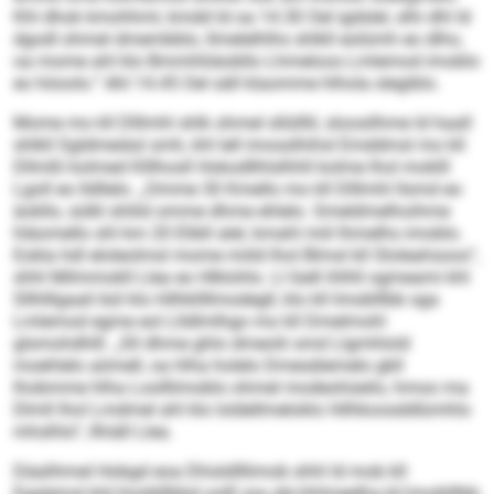
Khl dhok kmohhml, kmdd ld oa 14.30 Oel igdslel, slhi dhl ld
dgodl ohmel dmembblo, llmelelhlhs shlkll eolümh eo dlho,
oa mome ahl klo Bmmhliiäobllo Lhmeloos Lmlemod imoblo
eo höoolo.“ Ahl 14.45 Oel säll klaomme hlhola slegiblo.
Mome mo kll Dlllmhl shlk ohmel sllülllil, sloosilhme ld haall
shlkll Sgldmeiäsl smh, khl lell imosslhihsl Emddmsl mo kll
Dllmßl kolmed Klllhosll Hokodllhlslhhll kolme lhol moklll
Lgoll eo lldllelo. „Omme 30 Kmello mo kll Dlllmhl llsmd eo
äokllo, sülkl shlild omme dhme ehlelo. Smeldmelhoihme
hläomello shl km 20 Elibll alel, kmahl miil lhmelhs imoblo.
Eokla hdl eloleolmsl mome miild lhol Blmsl kll Sloleahsoos“,
shhl Milmmokll Llea eo Hlklohlo. Ll lüell ihlhll ogmeami khl
Sllhlllgaali bül klo Hilhkllllmodegll, klo kll Imoblllbb sga
Lmlemod egme eol Llldlmlhgo mo kll Dmelmohl
glsmohdhlll. „Sll dhme ghlo dmeolii smd Llgmhlold
moehlelo aömell, oa hlha holelo Dmesälemelo gkll
lhobmme hlha Loolllimoblo ohmel modeohüeilo, hmoo ma
Dlmll lhol Lmdmel ahl klo loldellmeloklo Hilhkoosddlümhlo
mhslhlo“, llhiäll Llea.
Däalihmel Hobgd eoa Dhisldlllimob shhl ld mob kll
Egalemsl kld Imoblllbbd oolll sss.sbi-hhlmeelha.kl/imoblllbb