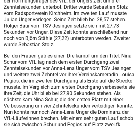
der Hoffnungsträger des VfL, der Ungers Zeit um drei
Zehntelsekunden unterbot. Dritter wurde Sebastian Stolz
vom Radsportverein Kirchheim. Im zweiten Lauf musste
Julian Unger vorlegen. Seine Zeit blieb bei 28,57 stehen.
Holger Baur vom TSV Jesingen setzte sich mit 27,73
Sekunden vor Unger. Diese Zeit konnte anschließend nur
noch von Björn Stähle (27,22) unterboten werden. Zweiter
wurde Sebastian Stolz.
Bei den Frauen gab es einen Dreikampf um den Titel. Nina
Schur vom VfL lag nach dem ersten Durchgang zwei
Zehntelsekunden vor Anna-Lena Unger vom TSV Jesingen
und weitere zwei Zehntel vor ihrer Vereinskameradin Louisa
Pegios, die im zweiten Durchgang als Erste auf die Strecke
musste. Im Vergleich zum ersten Durchgang verbesserte sie
ihre Zeit, die Uhr blieb bei 27,90 Sekunden stehen. Als
nächste kam Nina Schur, die den ersten Platz mit einer
Verbesserung um vier Zehntelsekunden verteidigen konnte.
Nun konnte nur noch Anna-Lena Unger die Dominanz der
VfL-Läuferinnen brechen. Mit einem sehr guten Lauf schob
sie sich zwischen Schur und Pegios auf Platz zwei.fk