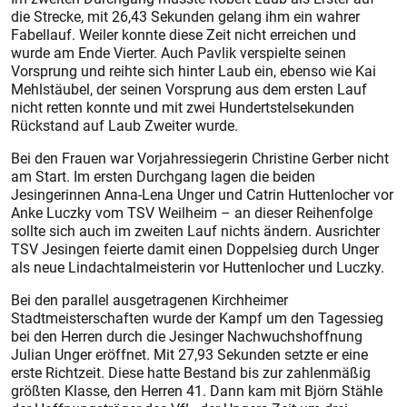
die Strecke, mit 26,43 Sekunden gelang ihm ein wahrer
Fabellauf. Weiler konnte diese Zeit nicht erreichen und
wurde am Ende Vierter. Auch Pavlik verspielte seinen
Vorsprung und reihte sich hinter Laub ein, ebenso wie Kai
Mehlstäubel, der seinen Vorsprung aus dem ersten Lauf
nicht retten konnte und mit zwei Hundertstelsekunden
Rückstand auf Laub Zweiter wurde.
Bei den Frauen war Vorjahressiegerin Christine Gerber nicht
am Start. Im ersten Durchgang lagen die beiden
Jesingerinnen Anna-Lena Unger und Catrin Huttenlocher vor
Anke Luczky vom TSV Weilheim – an dieser Reihenfolge
sollte sich auch im zweiten Lauf nichts ändern. Ausrichter
TSV Jesingen feierte damit einen Doppelsieg durch Unger
als neue Lindachtalmeisterin vor Huttenlocher und Luczky.
Bei den parallel ausgetragenen Kirchheimer
Stadtmeisterschaften wurde der Kampf um den Tagessieg
bei den Herren durch die Jesinger Nachwuchshoffnung
Julian Unger eröffnet. Mit 27,93 Sekunden setzte er eine
erste Richtzeit. Diese hatte Bestand bis zur zahlenmäßig
größten Klasse, den Herren 41. Dann kam mit Björn Stähle