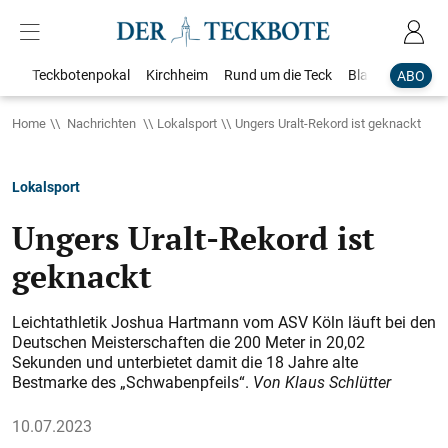
Teckbotenpokal
Kirchheim
Rund um die Teck
Blaulicht
Loka
ABO
Home
Nachrichten
Lokalsport
Ungers Uralt-Rekord ist geknackt
Lokalsport
Ungers Uralt-Rekord ist
geknackt
Leichtathletik Joshua Hartmann vom ASV Köln läuft bei den
Deutschen Meisterschaften die 200 Meter in 20,02
Sekunden und unterbietet damit die 18 Jahre alte
Bestmarke des „Schwabenpfeils“.
Von Klaus Schlütter
10.07.2023