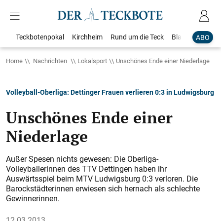
Teckbotenpokal
Kirchheim
Rund um die Teck
Blaulicht
Loka
ABO
Home
Nachrichten
Lokalsport
Unschönes Ende einer Niederlage
Volleyball-Oberliga: Dettinger Frauen verlieren 0:3 in Ludwigsburg
Unschönes Ende einer
Niederlage
Außer Spesen nichts gewesen: Die Oberliga-
Volleyballerinnen des TTV Dettingen haben ihr
Auswärtsspiel beim MTV Ludwigsburg 0:3 verloren. Die
Barockstädterinnen erwiesen sich hernach als schlechte
Gewinnerinnen.
12.03.2013