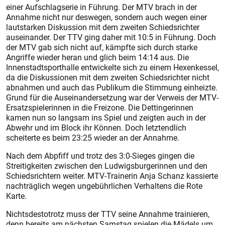
einer Aufschlagserie in Führung. Der MTV brach in der
Annahme nicht nur deswegen, sondern auch wegen einer
lautstarken Diskussion mit dem zweiten Schiedsrichter
auseinander. Der TTV ging daher mit 10:5 in Führung. Doch
der MTV gab sich nicht auf, kämpfte sich durch starke
Angriffe wieder heran und glich beim 14:14 aus. Die
Innenstadtsporthalle entwickelte sich zu einem Hexenkessel,
da die Diskussionen mit dem zweiten Schiedsrichter nicht
abnahmen und auch das Publikum die Stimmung einheizte.
Grund für die Auseinandersetzung war der Verweis der MTV-
Ersatzspielerinnen in die Freizone. Die Dettingerinnen
kamen nun so langsam ins Spiel und zeigten auch in der
Abwehr und im Block ihr Können. Doch letztendlich
scheiterte es beim 23:25 wieder an der Annahme.
Nach dem Abpfiff und trotz des 3:0-Sieges gingen die
Streitigkeiten zwischen den Ludwigsburgerinnen und den
Schiedsrichtern weiter. MTV-Trainerin Anja Schanz kassierte
nachträglich wegen ungebührlichen Verhaltens die Rote
Karte.
Nichtsdestotrotz muss der TTV seine Annahme trainieren,
denn bereits am nächsten Samstag spielen die Mädels um