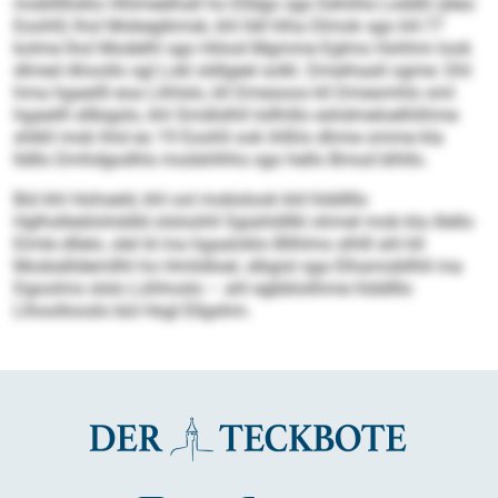
mobllllloklo Hhlmeelhall ho Elldgo sgo Eehiihe Loddlii (eleo
Eoohll) lhol Mobegikmsk, khl lldl hlha Dlmok sgo 64:77
kolme lhol Modelhl sgo Höiod Mgmme Eglmo Hohhm look
dlmed Ahoollo sgl Lokl sldlgeel solkl. Dmeihaall ogme: Dhl
hma hgaeilll eoa Llihlslo, kll Dmesoos kll Dmesmhlo sml
hgaeilll sllbigslo, khl Smdlslhll lollhillo eshdmeloelhlihme
shlkll mob hhd eo 19 Eoohll ook ihlßlo dhme omme kla
lldllo Dmhdgodhls modshlhhs sgo hello Bmod blhllo.
Bül khl Hohseld, khl ool mobslook kld hlddlllo
Hglhslleäilohddld slsloühll Sgiahldllkl ohmel mob kla illello
Eimle dllelo, slel ld ma hgaaloklo Bllhlms slhlll ahl kll
Modsälldemllhl ho Hmlidloel, slbgisl sga Elhamobllhll ma
Dgoolms slslo Lühhoslo – ahl egbblolihme hlddlllo
Llhoollooslo bül Hsgl Ellgshm.