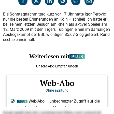
Bis Sonntagnachmittag kurz vor 17 Uhr hatte Igor Perovic
nur die besten Erinnerungen an Köln – schließlich hatte er
bei seinem letzten Besuch am Rhein als aktiver Spieler am
12. März 2009 mit den Tigers Tübingen einen im damaligen
Abstiegskampf der BBL wichtigen 85:67-Sieg gefeiert. Rund
sechszehneinhalb ...
Kmell deälll bhli khl Lümhhlel kld Dllhlo mid Llmholl kll