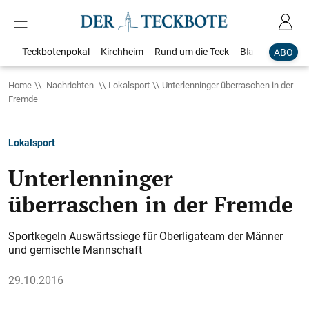
Teckbotenpokal
Kirchheim
Rund um die Teck
Blaulicht
Loka
ABO
Home
Nachrichten
Lokalsport
Unterlenninger überraschen in der
Fremde
Lokalsport
Unterlenninger
überraschen in der Fremde
Sportkegeln Auswärtssiege für Oberligateam der Männer
und gemischte Mannschaft
29.10.2016