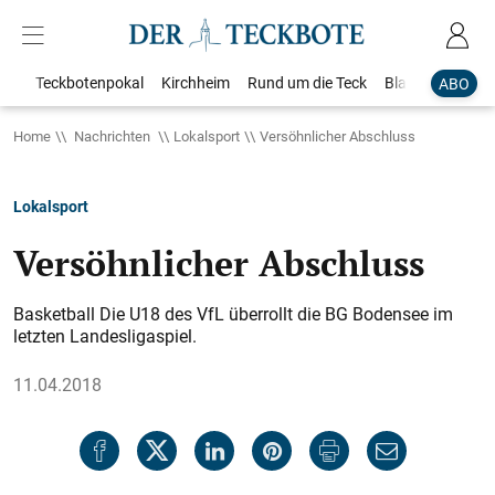
Teckbotenpokal
Kirchheim
Rund um die Teck
Blaulicht
Loka
ABO
Home
Nachrichten
Lokalsport
Versöhnlicher Abschluss
Lokalsport
Versöhnlicher Abschluss
Basketball Die U18 des VfL überrollt die BG Bodensee im
letzten Landesligaspiel.
11.04.2018