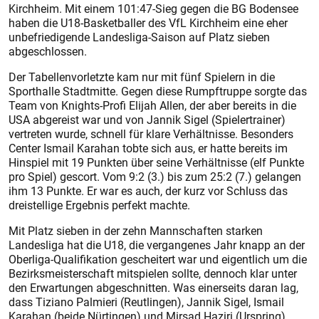
Kirchheim. Mit einem 101:47-Sieg gegen die BG Bodensee
haben die U18-Basketballer des VfL Kirchheim eine eher
unbefriedigende Landesliga-Saison auf Platz sieben
abgeschlossen.
Der Tabellenvorletzte kam nur mit fünf Spielern in die
Sporthalle Stadtmitte. Gegen diese Rumpftruppe sorgte das
Team von Knights-Profi Elijah Allen, der aber bereits in die
USA abgereist war und von Jannik Sigel (Spielertrainer)
vertreten wurde, schnell für klare Verhältnisse. Besonders
Center Ismail Karahan tobte sich aus, er hatte bereits im
Hinspiel mit 19 Punkten über seine Verhältnisse (elf Punkte
pro Spiel) gescort. Vom 9:2 (3.) bis zum 25:2 (7.) gelangen
ihm 13 Punkte. Er war es auch, der kurz vor Schluss das
dreistellige Ergebnis perfekt machte.
Mit Platz sieben in der zehn Mannschaften starken
Landesliga hat die U18, die vergangenes Jahr knapp an der
Oberliga-Qualifikation gescheitert war und eigentlich um die
Bezirksmeisterschaft mitspielen sollte, dennoch klar unter
den Erwartungen abgeschnitten. Was einerseits daran lag,
dass Tiziano Palmieri (Reutlingen), Jannik Sigel, Ismail
Karahan (beide Nürtingen) und Mirsad Haziri (Urspring)