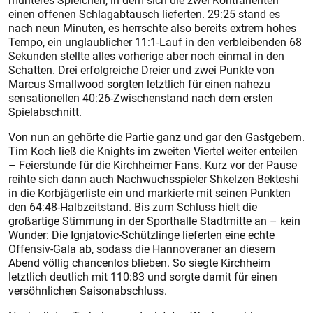
munteres Spielchen, in dem sich die zwei Kontrahenten
einen offenen Schlagabtausch lieferten. 29:25 stand es
nach neun Minuten, es herrschte also bereits extrem hohes
Tempo, ein unglaublicher 11:1-Lauf in den verbleibenden 68
Sekunden stellte alles vorherige aber noch einmal in den
Schatten. Drei erfolgreiche Dreier und zwei Punkte von
Marcus Smallwood sorgten letztlich für einen nahezu
sensationellen 40:26-Zwischenstand nach dem ers­ten
Spielabschnitt.
Von nun an gehörte die Partie ganz und gar den Gastgebern.
Tim Koch ließ die Knights im zweiten Viertel weiter enteilen
– Feierstunde für die Kirchheimer Fans. Kurz vor der Pause
reihte sich dann auch Nachwuchsspieler Shkelzen Bekteshi
in die Korbjägerliste ein und markierte mit seinen Punkten
den 64:48-Halbzeitstand. Bis zum Schluss hielt die
großartige Stimmung in der Sporthalle Stadtmitte an – kein
Wunder: Die Ignjatovic-Schützlinge lieferten eine echte
Offensiv-Gala ab, sodass die Hannoveraner an diesem
Abend völlig chancenlos blieben. So siegte Kirchheim
letztlich deutlich mit 110:83 und sorgte damit für einen
versöhnlichen Saisonabschluss.