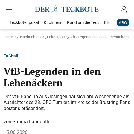
Teckbotenpokal
Kirchheim
Rund um die Teck
Blaulicht
Loka
ABO
Home
Nachrichten
Lokalsport
VfB-Legenden in den Lehenäckern
Fußball
VfB-Legenden in den
Lehenäckern
Der VfB-Fanclub aus Jesingen hat sich am Wochenende als
Ausrichter des 28. OFC-Turniers im Kreise der Brustring-Fans
bestens präsentiert.
Sandra Langguth
15.06.2026