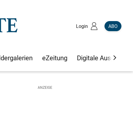
Login
ABO
ldergalerien
eZeitung
Digitale Ausgaben