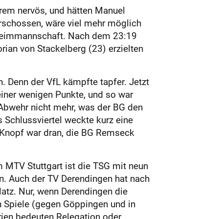
xtrem nervös, und hätten Manuel
erschossen, wäre viel mehr möglich
e Heimmannschaft. Nach dem 23:19
rian von Stackelberg (23) erzielten
n. Denn der VfL kämpfte tapfer. Jetzt
einer wenigen Punkte, und so war
e Abwehr nicht mehr, was der BG den
 Schlussviertel weckte kurz eine
 Knopf war dran, die BG Remseck
 MTV Stuttgart ist die TSG mit neun
n. Auch der TV Derendingen hat nach
atz. Nur, wenn Derendingen die
en Spiele (gegen Göppingen und in
arien bedeuten Relegation oder