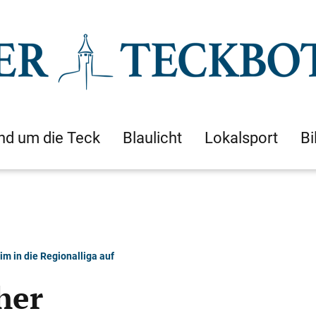
nd um die Teck
Blaulicht
Lokalsport
Bi
m in die Regionalliga auf
her