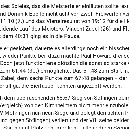
 des Spieles, das die Meisterfeier einläuten sollte, e
und Dominik Eberle nicht acht von zwölf Freiwürfen v
11:10 (7.) und das Viertelresultat von 19:12 für di
idende Lauf des Meisters. Vincent Zabel (26) und Flo
t dem 40:31 ging es in die Pause.
eier gesichert, dauerte es allerdings noch ein bissche
k wieder Punkte bei, dazu machte Paul Howard drei s
 Doch jetzt funktionierte plötzlich die sonst so stark
zum 61:44 (30.) ermöglichte. Das 61:48 zum Start ins
s Zabel, dem sechs Punkte zum 67:48 gelangen – der
ionalliga, die Bierfässer konnten angezapft werden.
ch dem überraschenden 68:67-Sieg von Söflingen beim
ergleich) von den Kirchheimern nicht mehr einzuhole
V Möhringen nun neun Siege und belegt den achten Pl
 und gegen Söflingen) verliert und der VfL seine beid
er Sprung auf Platz acht möglich – alle anderen Szen