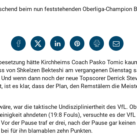
aschend beim nun fest­stehenden Oberliga-Champion 
tbesetzung hätte Kirchheims Coach Pasko Tomic kau
s von Shkelzen Bek­teshi am vergangenen Dienstag s
. Und wenn dann noch der neue Topscorer Derrick Stev
 ist es klar, dass der Plan, den Remstälern die Meist
äre, war die taktische Undiszipliniertheit des VfL. Ob
nigkeit ahndeten (19:8 Fouls), versuchte es der VfL v
or der Pause traf er drei, nach der Pause gar keinen 
 bei für ihn blamablen zehn Punkten.