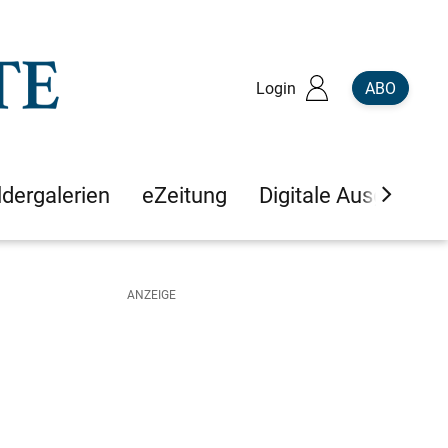
Login
ABO
ldergalerien
eZeitung
Digitale Ausgaben