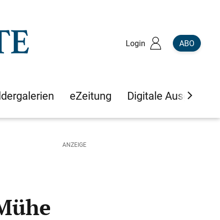
Login
ABO
ldergalerien
eZeitung
Digitale Ausgaben
 Mühe