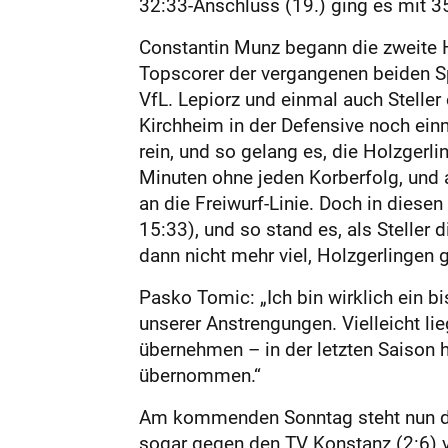
32:33-Anschluss (19.) ging es mit 35
Constantin Munz begann die zweite H
Topscorer der vergangenen beiden Spi
VfL. Lepiorz und einmal auch Steller
Kirchheim in der Defensive noch ein
rein, und so gelang es, die Holzger
Minuten ohne jeden Korberfolg, und 
an die Freiwurf-Linie. Doch in diese
15:33), und so stand es, als Steller 
dann nicht mehr viel, Holzgerlingen 
Pasko Tomic: „Ich bin wirklich ein b
unserer Anstrengungen. Vielleicht li
übernehmen – in der letzten Saison 
übernommen.“
Am kommenden Sonntag steht nun da
sogar gegen den TV Konstanz (2:6) v