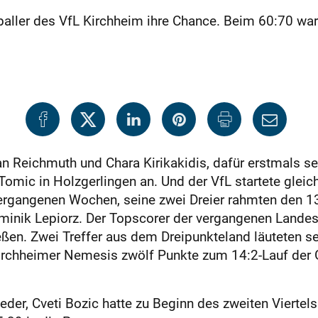
baller des VfL Kirchheim ihre Chance. Beim 60:70 ware
an Reichmuth und Chara Kirikakidis, dafür erstmals s
 Tomic in Holzgerlingen an. Und der VfL startete glei
ergangenen Wochen, seine zwei Dreier rahmten den 13:
inik Lepiorz. Der Topscorer der vergangenen Landes
eßen. Zwei Treffer aus dem Dreipunkteland läuteten s
 Kirchheimer Nemesis zwölf Punkte zum 14:2-Lauf der
ieder, Cveti Bozic hatte zu Beginn des zweiten Vierte