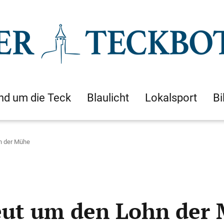
nd um die Teck
Blaulicht
Lokalsport
Bi
hn der Mühe
neut um den Lohn der