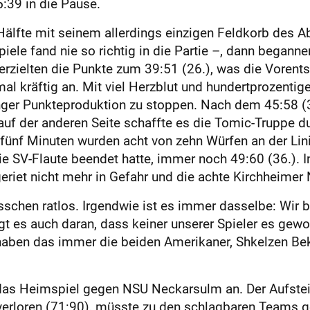
:39 in die Pause.
älfte mit seinem allerdings einzigen Feldkorb des A
ele fand nie so richtig in die Partie –, dann begann
 erzielten die Punkte zum 39:51 (26.), was die Vorent
mal kräftig an. Mit viel Herzblut und hundertprozent
linger Punkteproduktion zu stoppen. Nach dem 45:58 (3
auf der anderen Seite schaffte es die Tomic-Truppe d
n fünf Minuten wurden acht von zehn Würfen an der Lin
die SV-Flaute beendet hatte, immer noch 49:60 (36.). In
geriet nicht mehr in Gefahr und die achte Kirchheimer 
isschen ratlos. Irgendwie ist es immer dasselbe: Wir
egt es auch daran, dass keiner unserer Spieler es gewo
haben das immer die beiden Amerikaner, Shkelzen Be
s Heimspiel gegen NSU Neckarsulm an. Der Aufstei
erloren (71:90), müsste zu den schlagbaren Teams ge