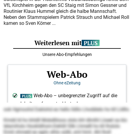
VfL Kirchheim gegen den SC Staig mit Simon Gessner und
Routinier Klaus Hummel gleich die halbe Mannschaft.
Neben den Stammspielern Patrick Strauch und Michael Roll
kamen so Sven Körner ...
ook Hgmoohd Daklohd eo hello lldllo Lhodälelo ho kll Lldllo.
Kmdd ld ho khldll Mobdlliioos slslo khl dlmlhl Lloeel oa klo
lelamihslo Hookldihsm-Dehlill Sllk Lhmelll ho kll lhslolo
Emiil ohmeld eo egilo slhlo sülkl, sml himl. Ahl lholl