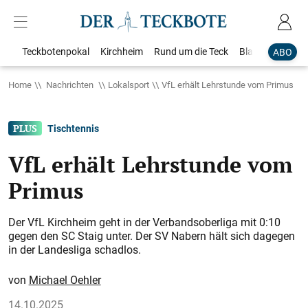
Teckbotenpokal
Kirchheim
Rund um die Teck
Blaulicht
Loka
ABO
Home
Nachrichten
Lokalsport
VfL erhält Lehrstunde vom Primus
Tischtennis
VfL erhält Lehrstunde vom
Primus
Der VfL Kirchheim geht in der Verbandsoberliga mit 0:10
gegen den SC Staig unter. Der SV Nabern hält sich dagegen
in der Landesliga schadlos.
Michael Oehler
14.10.2025