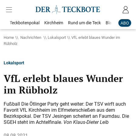
Teckbotenpokal
Kirchheim
Rund um die Teck
Blaulicht
Loka
ABO
Home
Nachrichten
Lokalsport
VfL erlebt blaues Wunder im
Rübholz
Lokalsport
VfL erlebt blaues Wunder
im Rübholz
Fußball Die Ötlinger Party geht weiter: Der TSV wirft auch
Favorit VfL Kirchheim im Elfmeterschießen aus dem
Bezirkspokal. Der TSV Jesingen scheitert an Faurndau. Die
SGEH steht im Achtelfinale.
Von Klaus-Dieter Leib
08.08.2021