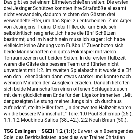
Das gibt es bei einem Elfmeterschießen selten: Die ersten
drei Jesinger Schützen konnten ihre Strafstöße allesamt
nicht verwandeln, dadurch reichten den Gästen drei
verwandelte Elfer, um das Spiel zu entscheiden. Zum Ärger
von Jesingens Trainer Dieter Hiller, der am Ende sehr
selbstkritisch reagierte: „Ich habe die fünf Schützen
bestimmt, und im Nachhinein muss ich sagen: Ich habe
vielleicht keine Ahnung vom Fußball.“ Zuvor boten sich
beide Mannschaften ein gutes Pokalspiel mit vielen
Torraumszenen auf beiden Seiten. In der ersten Halbzeit
waren die Gäste das bessere Team und führten nicht
unverdient mit 1:2. Im zweiten Spielabschnitt wurde die Elf
von den Lehenäckern dann etwas stärker und konnte nach
wenigen Minuten den Ausgleich erzielen. Danach lieferten
sich beide Mannschaften einen offenen Schlagabtausch
mit dem glücklicheren Ende für den Ligakontrahenten. „Mit
der gezeigten Leistung meiner Jungs bin ich durchaus
zufrieden“, stellte Hiller fest. „In der zweiten Halbzeit waren
wir die bessere Mannschaft.“ Tore: 1:0 Paul Schempp (25.),
1:1, 1:2 Moubinou Saliou (38., 42.), 2:2 Noah Braun (50.).
TSG Esslingen – SGEH 1:2 (1:1):
Es war kein überragendes
Spiel des Bezirksligisten, aber dies war Trainer Christian