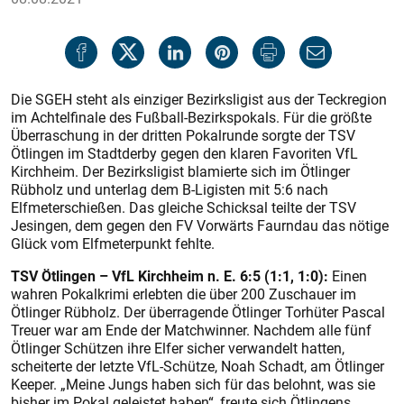
Die SGEH steht als einziger Bezirksligist aus der Teckregion
im Achtelfinale des Fußball-Bezirkspokals. Für die größte
Überraschung in der dritten Pokalrunde sorgte der TSV
Ötlingen im Stadtderby gegen den klaren Favoriten VfL
Kirchheim. Der Bezirksligist blamierte sich im Ötlinger
Rübholz und unterlag dem B-Ligisten mit 5:6 nach
Elfmeterschießen. Das gleiche Schicksal teilte der TSV
Jesingen, dem gegen den FV Vorwärts Faurndau das nötige
Glück vom Elfmeterpunkt fehlte.
TSV Ötlingen – VfL Kirchheim n. E. 6:5 (1:1, 1:0):
Einen
wahren Pokalkrimi erlebten die über 200 Zuschauer im
Ötlinger Rübholz. Der überragende Ötlinger Torhüter Pascal
Treuer war am Ende der Matchwinner. Nachdem alle fünf
Ötlinger Schützen ihre Elfer sicher verwandelt hatten,
scheiterte der letzte VfL-Schütze, Noah Schadt, am Ötlinger
Keeper. „Meine Jungs haben sich für das belohnt, was sie
bisher im Pokal geleistet haben“, freute sich Ötlingens