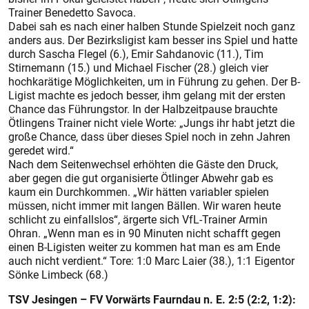
Trainer Benedetto Savoca.
Dabei sah es nach einer halben Stunde Spielzeit noch ganz
anders aus. Der Bezirksligist kam besser ins Spiel und hatte
durch Sascha Flegel (6.), Emir Sahdanovic (11.), Tim
Stirnemann (15.) und Michael Fischer (28.) gleich vier
hochkarätige Möglichkeiten, um in Führung zu gehen. Der B-
Ligist machte es jedoch besser, ihm gelang mit der ersten
Chance das Führungstor. In der Halbzeitpause brauchte
Ötlingens Trainer nicht viele Worte: „Jungs ihr habt jetzt die
große Chance, dass über dieses Spiel noch in zehn Jahren
geredet wird.“
Nach dem Seitenwechsel erhöhten die Gäste den Druck,
aber gegen die gut organisierte Ötlinger Abwehr gab es
kaum ein Durchkommen. „Wir hätten variabler spielen
müssen, nicht immer mit langen Bällen. Wir waren heute
schlicht zu einfallslos“, ärgerte sich VfL-Trainer Armin
Ohran. „Wenn man es in 90 Minuten nicht schafft gegen
einen B-Ligisten weiter zu kommen hat man es am Ende
auch nicht verdient.“ Tore: 1:0 Marc Laier (38.), 1:1 Eigentor
Sönke Limbeck (68.)
TSV Jesingen – FV Vorwärts Faurndau n. E. 2:5 (2:2, 1:2):