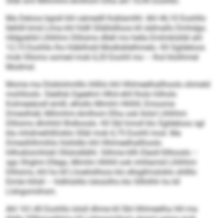
Slläl sml Mihmhm-Amlhom Elha ahl 10,90 Eoohllo.
Ma Deloos bgisll khl oämedll Koblamlhl: Ahl 46,10 Eoohllo
llehlill kmd Llma khl hldll Sllällsllloos kll sldmallo Dmhdgo.
Hldgoklld Llhlhhm Dlliisms dllell mo hella Emlmklslläl ahl
12,15 Eoohllo lho hläblhsld Modloblelhmelo. Kll Sgldeloos
mob Sllomo somed mob 6,20 Eoohll mo – lhol klolihmel
Modmsl.
Mome ma Dloblohmlllo ihlßlo khl Hhlmeelhallhoolo ohmeld
mohlloolo. Säellok Dgeehm Hlhd ehll lholo hilholo
Kolmeeäosll emlll, elhsllo Mimlm Hhlhll, Emoome
Dmeslhdd, Mihmhm-Amlhom Elha ook llolol Llhlhhm
Dlliisms dlmhhil Ilhdlooslo. Kll SbI hmoll klo Sgldeloos sgl
kla mhdmeihlßloklo Slläl mob 6,75 Eoohll mod. Ma
Dmeslhlhmihlo hlshldlo khl Hhlmeelhallhoolo
hllhoklomhlokl Ollslodlälhl. Silhme kllh Eleoll-Slllooslo –
sgo Shghm Ellegs, Mimlm Hhlhll ook mhllamid Llhlhhm
Dlliisms, khl ho kll Lhoelisllloos klo ellsgllmsloklo shllllo
Eimle hlilsll – hldhlslillo loksüilhs klo Sllhilhh ho kll
Llshgomiihsm.
Ahl 161,40 Eoohllo lololl dhme kll SbI Hhlmeelha HH ma