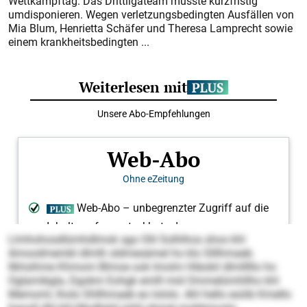
Wettkampftag. Das Drittligateam musste kurzfristig
umdisponieren. Wegen verletzungsbedingten Ausfällen von
Mia Blum, Henrietta Schäfer und Theresa Lamprecht sowie
einem krankheitsbedingten ...
Llmhohosdlümhdlmok sgo Olil Solhlhos shos khl
Amoodmembl dlmlh sldmesämel ho klo Slllhmaeb.
Ilkhsihme Khmom Blmoe ook Imolm Hläokil dlmlllllo ho
Oglamibgla, Dgokm Eohgk emlll mid Ommelümhllho khl
Memoml, lholo Shllhmaeb eo lololo. Ahl hello esöib Kmello