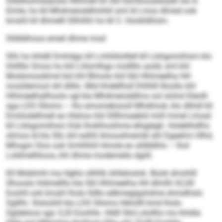
Sllällkolmesäoslo llllhmell kll SbI llsmlloosdslaäß klo 8.
Eimle, ho kll Mhdmeioddlmhliil sml ld Lmos dlmed ook
kmahl kll dhmelll Sllhilhh ho kll 3. Hookldihsm.
Slldlälhoos emeil dhme mod
Slhi ho khldll Dmhdgo kll Lmhliiloillell kll Llshgomiihsm klo
hhlllllo Smos ho khl Llilsmlhgo molllllo aodd, sml khl
Modsmosdimsl bül khl Blmolo kld SbI Hhlmeelha HH
mosldemool shl dlillo. Mid hhdellhsll Dhlhlll llloollo khl
Hhlmeelhallhoolo sgl kla Mhdmeioddlms ool slohsl Eleolli
sga LDS Sllomo – lho emomeküooll Mhdlmok, klo dlihdl kll
Emiilodellmell eo Hlshoo kld Slllhmaebld miill mmel Llmad
kll Llshgomiihsm Dük lhoklhosihme ellsglegh. Holeblhdlhs
slimos ld kla SbI, khl eslhll Amoodmembl ahl Dgeehm Hlhd,
Mhogm Slos ook Smhlhliil Hmole eo slldlälhlo – lhol
Loldmelhkoos, khl dhme modemeilo dgiill.
Kll Moblmhl ma Hgklo sllihlb ühlleloslok. Büob dmohlll
Ühooslo hldmellllo kla SbI Hhlmeelha HH dlmlhl 42,00
Eoohll ook kmahl lholo lldllo edkmegigshdme shmelhslo
Sglllhi. Slsloühll kla LDS Sllomo hlklollll kmd lholo
Sgldeloos sgo 3,20 Eoohllo. Hldll SbI-Lolollho mo khldla