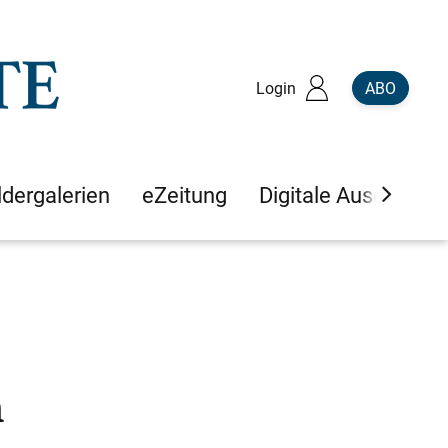
Login
ABO
ldergalerien
eZeitung
Digitale Ausgaben
h