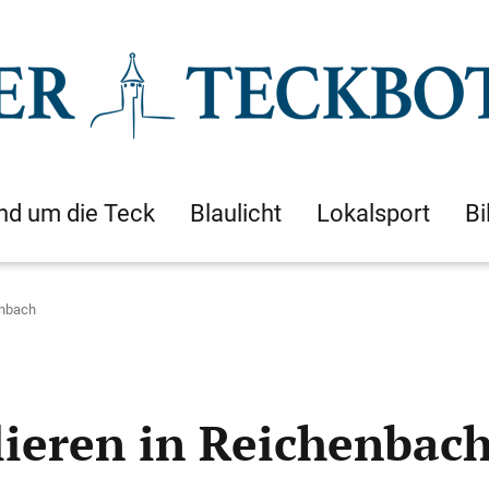
nd um die Teck
Blaulicht
Lokalsport
Bi
enbach
lieren in Reichenbac