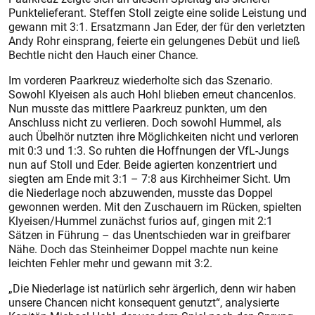
Punktelieferant. Steffen Stoll zeigte eine solide Leistung und
gewann mit 3:1. Ersatzmann Jan Eder, der für den verletzten
Andy Rohr einsprang, feierte ein gelungenes Debüt und ließ
Bechtle nicht den Hauch einer Chance.
Im vorderen Paarkreuz wiederholte sich das Szenario.
Sowohl Klyeisen als auch Hohl blieben erneut chancenlos.
Nun musste das mittlere Paarkreuz punkten, um den
Anschluss nicht zu verlieren. Doch sowohl Hummel, als
auch Übelhör nutzten ihre Möglichkeiten nicht und verloren
mit 0:3 und 1:3. So ruhten die Hoffnungen der VfL-Jungs
nun auf Stoll und Eder. Beide agierten konzentriert und
siegten am Ende mit 3:1 – 7:8 aus Kirchheimer Sicht. Um
die Niederlage noch abzuwenden, musste das Doppel
gewonnen werden. Mit den Zuschauern im Rücken, spielten
Klyeisen/Hummel zunächst furios auf, gingen mit 2:1
Sätzen in Führung – das Unentschieden war in greifbarer
Nähe. Doch das Steinheimer Doppel machte nun keine
leichten Fehler mehr und gewann mit 3:2.
„Die Niederlage ist natürlich sehr ärgerlich, denn wir haben
unsere Chancen nicht konsequent genutzt“, analysierte