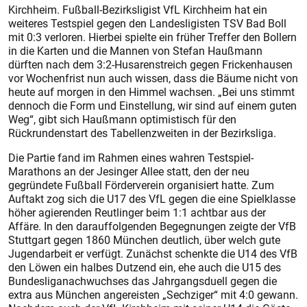
Kirchheim. Fußball-Bezirksligist VfL Kirchheim hat ein
weiteres Testspiel gegen den Landesligisten TSV Bad Boll
mit 0:3 verloren. Hierbei spielte ein früher Treffer den Bollern
in die Karten und die Mannen von Stefan Haußmann
dürften nach dem 3:2-Husarenstreich gegen Fri­ckenhausen
vor Wochenfrist nun auch wissen, dass die Bäume nicht von
heute auf morgen in den Himmel wachsen. „Bei uns stimmt
dennoch die Form und Einstellung, wir sind auf einem guten
Weg“, gibt sich Haußmann optimistisch für den
Rückrundenstart des Tabellenzweiten in der Bezirksliga.
Die Partie fand im Rahmen eines wahren Testspiel-
Marathons an der Jesinger Allee statt, den der neu
gegründete Fußball Förderverein organisiert hatte. Zum
Auftakt zog sich die U17 des VfL gegen die eine Spielklasse
höher agierenden Reutlinger beim 1:1 achtbar aus der
Affäre. In den darauffolgenden Begegnungen zeigte der VfB
Stuttgart gegen 1860 München deutlich, über welch gute
Jugendarbeit er verfügt. Zunächst schenkte die U14 des VfB
den Löwen ein halbes Dutzend ein, ehe auch die U15 des
Bundesliganachwuchses das Jahrgangsduell gegen die
extra aus München angereisten „Sechziger“ mit 4:0 gewann.