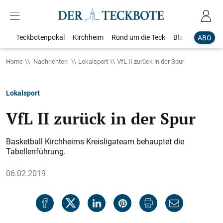
Teckbotenpokal
Kirchheim
Rund um die Teck
Blaulicht
Loka
ABO
Home
Nachrichten
Lokalsport
VfL II zurück in der Spur
Lokalsport
VfL II zurück in der Spur
Basketball Kirchheims Kreisligateam behauptet die
Tabellenführung.
06.02.2019