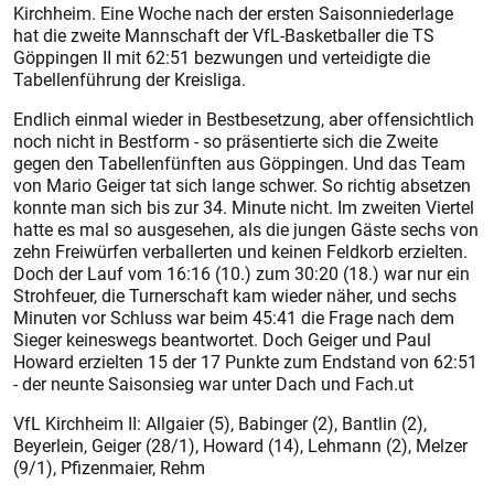
Kirchheim. Eine Woche nach der ersten Saisonniederlage
hat die zweite Mannschaft der VfL-Basketballer die TS
Göppingen II mit 62:51 bezwungen und verteidigte die
Tabellenführung der Kreisliga.
Endlich einmal wieder in Bestbesetzung, aber offensichtlich
noch nicht in Bestform - so präsentierte sich die Zweite
gegen den Tabellenfünften aus Göppingen. Und das Team
von Mario Geiger tat sich lange schwer. So richtig absetzen
konnte man sich bis zur 34. Minute nicht. Im zweiten Viertel
hatte es mal so ausgesehen, als die jungen Gäste sechs von
zehn Freiwürfen verballerten und keinen Feldkorb erzielten.
Doch der Lauf vom 16:16 (10.) zum 30:20 (18.) war nur ein
Strohfeuer, die Turnerschaft kam wieder näher, und sechs
Minuten vor Schluss war beim 45:41 die Frage nach dem
Sieger keineswegs beantwortet. Doch Geiger und Paul
Howard erzielten 15 der 17 Punkte zum Endstand von 62:51
- der neunte Saisonsieg war unter Dach und Fach.ut
VfL Kirchheim II: Allgaier (5), Babinger (2), Bantlin (2),
Beyerlein, Geiger (28/1), Howard (14), Lehmann (2), Melzer
(9/1), Pfizenmaier, Rehm