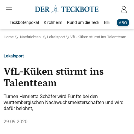
Teckbotenpokal
Kirchheim
Rund um die Teck
Blaulicht
Loka
ABO
Home
Nachrichten
Lokalsport
VfL-Küken stürmt ins Talentteam
Lokalsport
VfL-Küken stürmt ins
Talentteam
Turnen Henrietta Schäfer wird Fünfte bei den
württembergischen Nachwuchsmeisterschaften und wird
dafür belohnt,
29.09.2020