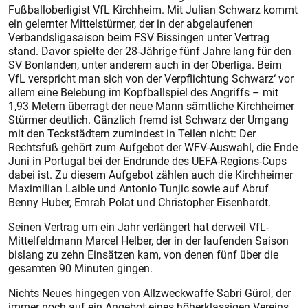
Fußballoberligist VfL Kirchheim. Mit Julian Schwarz kommt
ein gelernter Mittelstürmer, der in der abgelaufenen
Verbandsligasaison beim FSV Bissingen unter Vertrag
stand. Davor spielte der 28-Jährige fünf Jahre lang für den
SV Bonlanden, unter anderem auch in der Oberliga. Beim
VfL verspricht man sich von der Verpflichtung Schwarz‘ vor
allem eine Belebung im Kopfballspiel des Angriffs – mit
1,93 Metern überragt der neue Mann sämtliche Kirchheimer
Stürmer deutlich. Gänzlich fremd ist Schwarz der Umgang
mit den Teckstädtern zumindest in Teilen nicht: Der
Rechtsfuß gehört zum Aufgebot der WFV-Auswahl, die Ende
Juni in Portugal bei der Endrunde des ­UEFA-Regions-Cups
dabei ist. Zu diesem Aufgebot zählen auch die Kirchheimer
Maximilian Laible und Antonio Tunjic sowie auf Abruf
Benny Huber, Emrah Polat und Christopher Eisenhardt.
Seinen Vertrag um ein Jahr verlängert hat derweil VfL-
Mittelfeldmann Marcel Helber, der in der laufenden Saison
bislang zu zehn Einsätzen kam, von denen fünf über die
gesamten 90 Minuten gingen.
Nichts Neues hingegen von Allzweckwaffe Sabri Gürol, der
immer noch auf ein Angebot eines höherklassigen Vereins