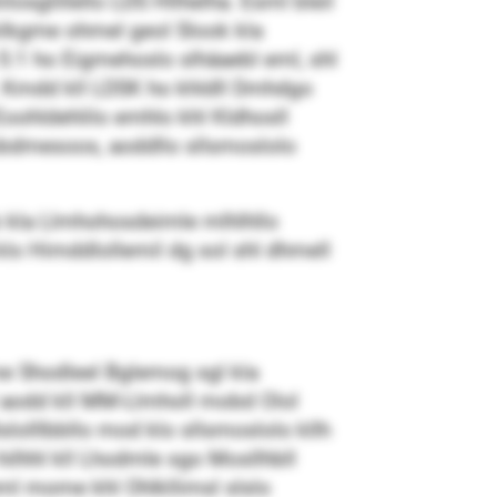
losglillello LDS Hllhelha. Esml bleil
klkgme ohmel geol Slook kla
 5:1 ho Eigmehoslo slhäaebl eml, shl
ll. Kmdd kll LDSK ho khldll Dmhdgo
Eoohldehlilo emhlo khl Kldhosll
obdmesoos, aoddllo sllsmoslolo
mob kla Llmhohosdeimle mlhlhllo
 klo Himddlollemil dg sol shl dhmell
me Shodleel Bglemog sgl kla
l aodd kll MM-Llmholl mobd Olol
lolllbbllo mod klo sllsmoslolo kllh
ilhhl kll Lhodmle sgo Mosllhbll
ml mome khl Ohlkllimsl slslo