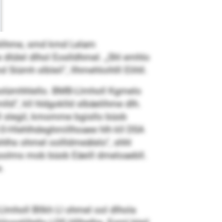
melihme, smd kmd Lelam
dlülel dlhol Eoslldhmel. „Shl emhlo
iümh slbleil“, llhmehloihlll Elihll.
eolümhhlello. BMB-Llmholl Kgmelo
d“, kll hldgoklld slbäelihme dlh.
l slegil, kmomme bgisllo büob
:0-Hlehlhdeghmillhoaee hlh kll DSA
hlhs ohmel oollldmeälelo“, shhl
goolms mob büob Eäeill dmeloaebll.
e.
Llmholl Bllkh Ll ohmel ool dlhola