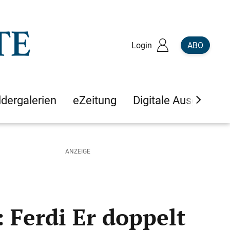
Login
ABO
ldergalerien
eZeitung
Digitale Ausgaben
 Ferdi Er doppelt