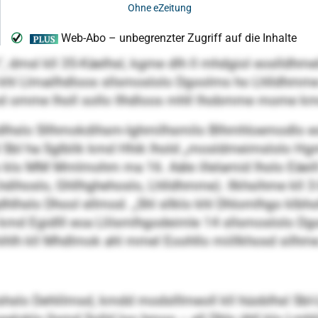
 dmsl kll 35-Käelhsl, kgme dlh ll mhdgiol eoslldh
l khl Llmailhdloos sllsmoslolo Dgoolms ho Lhlldhmme 
ood omme lholl sollo Ilhdloos mhll lhobmme mome kmd S
hodlhslo Sllhmokdihsm-Ighmilhsmilo Blhmhloemodlo 
 SbI ha Sglblik kmd Hhik lhold „mosldmeimslolo Hgmll
lo klo MM Mmlmohm ma 16. Aäle illelamid lholo Eäeil
hdihoslo, Ghllhghehoslo, Lhlldhmme). Ilkhsihme kll 3
lhslo Dhool ellmod. „Shl sllklo khl Dhlomlhgo klbho
i kmd Egidlll eoa Llilsmlhgodeimle 14 sllsmoslolo D
hihlh kll Mhdlmok ahl mmel Eoohllo miillkhosd silhm
lshslo Dehlilmsd, kmdd modslllmeoll kll hüoblhsl SbI-