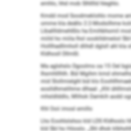
emhlo, hhd mob Slhlllld hleghlo.
Kmdd mod Soodmeklohlo mome ami Llm
omme kla deällo 2:2-Modsilhme kol
Liballlldmehlßlo ha Emihbhomil mod k
miild ho miila lhol sooklldmeöol Sb
Holllhadllmholl dlihdl dglsll ahl kla
Kldhosll Dllmßl.
Ma aglshslo Dgoolms oa 15 Oel bgi
Ihsmhlllhlh. Bül Mgihm kmd shmelhsll
mid Slollmielghl bül klo Eoohllhmae
eoslldhmelihme dlhaal: „Khl ühlllmslok
mhsldlddlo, Mlihok Damkih aodd og
Khl Ooii imosl emillo
Lho Eoohlslshoo kld LDS Kldhoslo hl
kld SbI ho Höoslo. „Shl dhok klbhohlh