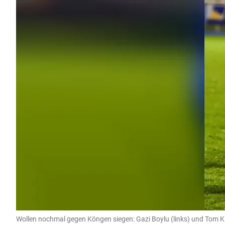
Wollen nochmal gegen Köngen siegen: Gazi Boylu (links) und Tom 