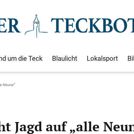
nd um die Teck
Blaulicht
Lokalsport
Bi
le Neune“
t Jagd auf „alle Neu