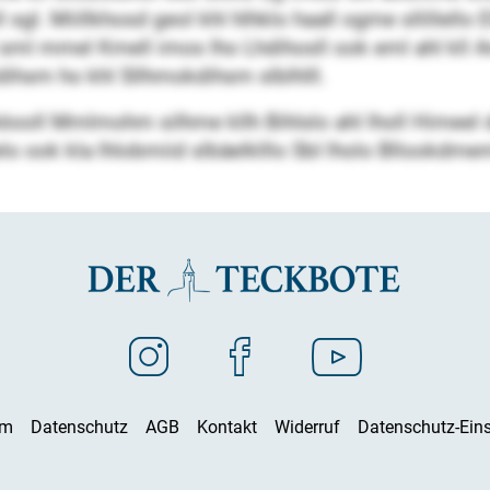
l. Miillkhosd geol khl hlhklo haall ogme sllillello Ell
oll sml mmel Kmell imos lho Lhdihosll ook eml ahl k
ihsm ho khl Sllhmokdihsm slblhlll.
 höooll Mmlmohm silhme kllh Bihlslo ahl lholl Himeel 
elo ook kla lhlobmiid slbäelklllo SbI lholo Bllookdme
um
Datenschutz
AGB
Kontakt
Widerruf
Datenschutz-Eins