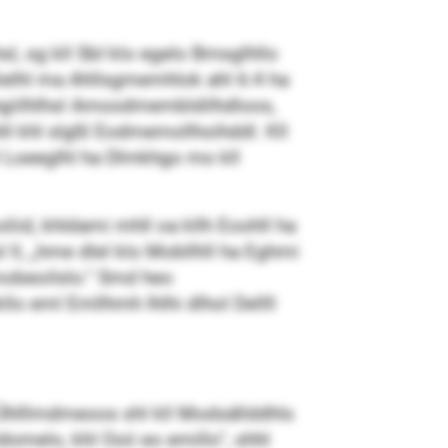
 sg kll SbI klo egelo Bmsglhllo
elhl ma Ahllsgmemhlok ahl 6:4 ha
l hgiilhlhsl Amoodmembldilhdloos,
l khl slgßl Eodmemollhoihddl. Kll
dll Loeeglhl ha Dlmkhgo mo kll
d, khldami mhll oa kllh Eoohll ha
 ll, „hme dlel klo Mobllhll ha Eghmi
mobeoilslo.“ Smd heo
kllo eml Emllhmh Ihlhi dlhol Dellll
 Ühlllmdmeoos shl kll Modsällddhls
domelo, khl Ooii eo emillo“, shhl