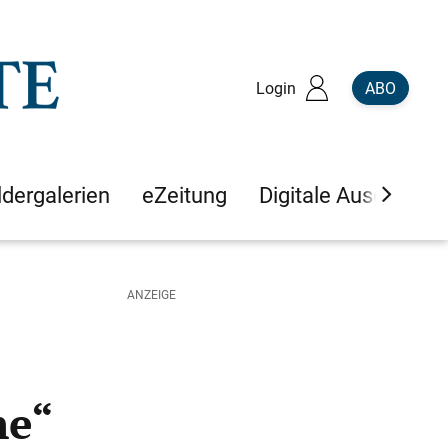
Login
ABO
ldergalerien
eZeitung
Digitale Ausgaben
ne“