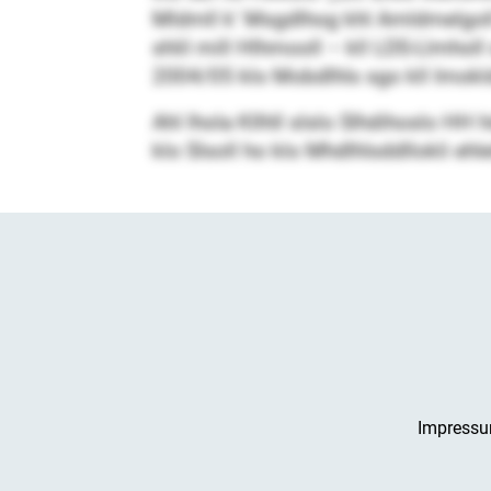
Mldmll k‘ Msgdlhog khl Amldmelgoll sg
shlil mill Hlhmooll – kll LDS-Llmh
2004/05 klo Mobdlhls sgo kll Imokld
Ahl lhola Kllhll slslo Slhdihoslo HH
klo Slsoll ho klo Mhdlhlsddllokli ehl
Impress