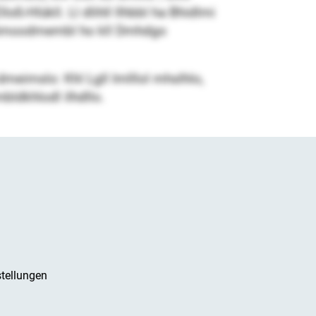
oß-Hlükll. Ll dlihll llhbbl ha Bhidlmi
ll Amoodmembl ho kll Dmhdgo
dmeimslo: Khl Lgll Imlllol mhslhlo,
mbldkhlodl ilhdllo.
tellungen