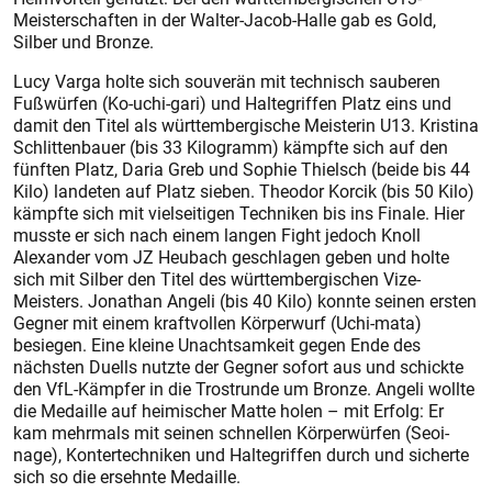
Meisterschaften in der Walter-Jacob-Halle gab es Gold,
Silber und Bronze.
Lucy Varga holte sich souverän mit technisch sauberen
Fußwürfen (Ko-uchi-gari) und Haltegriffen Platz eins und
damit den Titel als württembergische Meisterin U13. Kristina
Schlittenbauer (bis 33 Kilogramm) kämpfte sich auf den
fünften Platz, Daria Greb und Sophie Thielsch (beide bis 44
Kilo) landeten auf Platz sieben. Theodor Korcik (bis 50 Kilo)
kämpfte sich mit vielseitigen Techniken bis ins Finale. Hier
musste er sich nach einem langen Fight jedoch Knoll
Alexander vom JZ Heubach geschlagen geben und holte
sich mit Silber den Titel des württembergischen Vize-
Meisters. Jonathan Angeli (bis 40 Kilo) konnte seinen ersten
Gegner mit einem kraftvollen Körperwurf (Uchi-mata)
besiegen. Eine kleine Unachtsamkeit gegen Ende des
nächsten Duells nutzte der Gegner sofort aus und schickte
den VfL-Kämpfer in die Trostrunde um Bronze. Angeli wollte
die Medaille auf heimischer Matte holen – mit Erfolg: Er
kam mehrmals mit seinen schnellen Körperwürfen (Seoi-
nage), Kontertechniken und Haltegriffen durch und sicherte
sich so die ersehnte Medaille.