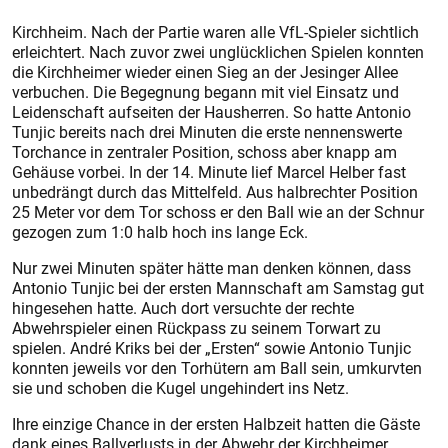
Kirchheim. Nach der Partie waren alle VfL-Spieler sichtlich
erleichtert. Nach zuvor zwei unglücklichen Spielen konnten
die Kirchheimer wieder einen Sieg an der Jesinger Allee
verbuchen. Die Begegnung begann mit viel Einsatz und
Leidenschaft aufseiten der Hausherren. So hatte Antonio
Tunjic bereits nach drei Minuten die erste nennenswerte
Torchance in zentraler Position, schoss aber knapp am
Gehäuse vorbei. In der 14. Minute lief Marcel Helber fast
unbedrängt durch das Mittelfeld. Aus halbrechter Position
25 Meter vor dem Tor schoss er den Ball wie an der Schnur
gezogen zum 1:0 halb hoch ins lange Eck.
Nur zwei Minuten später hätte man denken können, dass
Antonio Tunjic bei der ersten Mannschaft am Samstag gut
hingesehen hatte. Auch dort versuchte der rechte
Abwehrspieler einen Rückpass zu seinem Torwart zu
spielen. André Kriks bei der „Ersten“ sowie Antonio Tunjic
konnten jeweils vor den Torhütern am Ball sein, umkurvten
sie und schoben die Kugel ungehindert ins Netz.
Ihre einzige Chance in der ersten Halbzeit hatten die Gäste
dank eines Ballverlusts in der Abwehr der Kirchheimer.