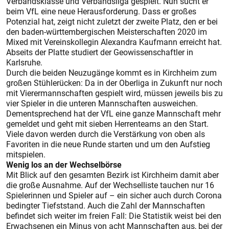
Verbandsklasse und Verbandsliga gespielt. Nun sucht er
beim VfL eine neue Herausforderung. Dass er großes
Potenzial hat, zeigt nicht zuletzt der zweite Platz, den er bei
den baden-württembergischen Meisterschaften 2020 im
Mixed mit Vereinskollegin Alexandra Kaufmann erreicht hat.
Abseits der Platte studiert der Geowissenschaftler in
Karlsruhe.
Durch die beiden Neuzugänge kommt es in Kirchheim zum
großen Stühlerücken: Da in der Oberliga in Zukunft nur noch
mit Vierermannschaften gespielt wird, müssen jeweils bis zu
vier Spieler in die unteren Mannschaften ausweichen.
Dementsprechend hat der VfL eine ganze Mannschaft mehr
gemeldet und geht mit sieben Herrenteams an den Start.
Viele davon werden durch die Verstärkung von oben als
Favoriten in die neue Runde starten und um den Aufstieg
mitspielen.
Wenig los an der Wechselbörse
Mit Blick auf den gesamten Bezirk ist Kirchheim damit aber
die große Ausnahme. Auf der Wechselliste tauchen nur 16
Spielerinnen und Spieler auf – ein sicher auch durch Corona
bedingter Tiefststand. Auch die Zahl der Mannschaften
befindet sich weiter im freien Fall: Die Statistik weist bei den
Erwachsenen ein Minus von acht Mannschaften aus, bei der