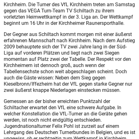
Kirchheim. Die Turner des VfL Kirchheim treten am Samstag
gegen das VEGA Turn-Team TV Schiltach zu ihrem
vorletzten Heimwettkampf in der 3. Liga an. Der Wettkampf
beginnt um 16 Uhr in der Kirchheimer Raunersporthalle.
Der Gegner aus Schiltach kommt morgen mit einer äußerst
erfahrenen Mannschaft nach Kirchheim. Nach dem Aufstieg
2009 behauptete sich der TV zwei Jahre lang in der Süd-
Liga auf vorderen Plätzen und liegt nach zwei Siegen
momentan auf Platz zwei der Tabelle. Der Respekt vor den
Kirchheimern ist dennoch groß, auch wenn der
Tabellensechste schon weit abgeschlagen scheint. Doch
auch die Gäste wissen: Neben dem Sieg gegen
Kieselbronn/Iffezheim hat der VfL gegen starke Gegner nur
zwei äußerst knappe Niederlagen einstecken müssen.
Gemessen an der bisher erreichten Punktzahl der
Schiltacher erwartet den VfL eine schwere Aufgabe. In
welcher Konstellation die VfL-Turner an die Geräte gehen
werden, ist noch nicht endgültig entschieden.
Jugendnationalturner Felix Pohl ist zurzeit auf einem
Lehrgang des Deutschen Turnerbundes in Belgien, und es ist
ungewiss, ob er rechtzeitig zum Wettkampf in Kirchheim