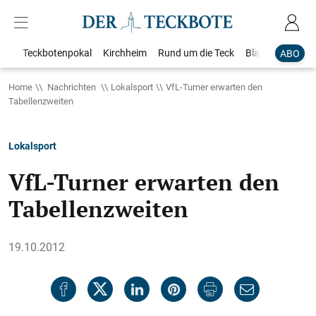
Teckbotenpokal
Kirchheim
Rund um die Teck
Blaulicht
Loka
ABO
Home
Nachrichten
Lokalsport
VfL-Turner erwarten den
Tabellenzweiten
Lokalsport
VfL-Turner erwarten den
Tabellenzweiten
19.10.2012