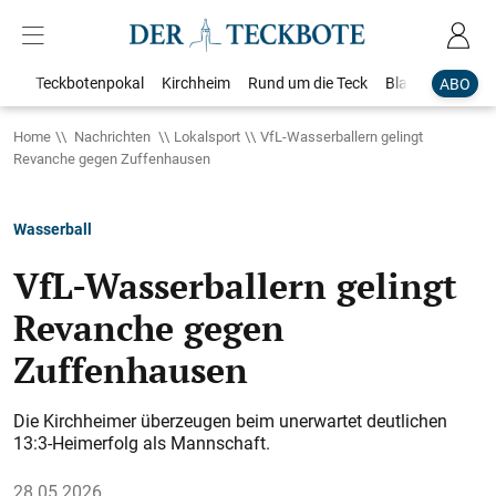
Teckbotenpokal
Kirchheim
Rund um die Teck
Blaulicht
Loka
ABO
Home
Nachrichten
Lokalsport
VfL-Wasserballern gelingt
Revanche gegen Zuffenhausen
Wasserball
VfL-Wasserballern gelingt
Revanche gegen
Zuffenhausen
Die Kirchheimer überzeugen beim unerwartet deutlichen
13:3-Heimerfolg als Mannschaft.
28.05.2026