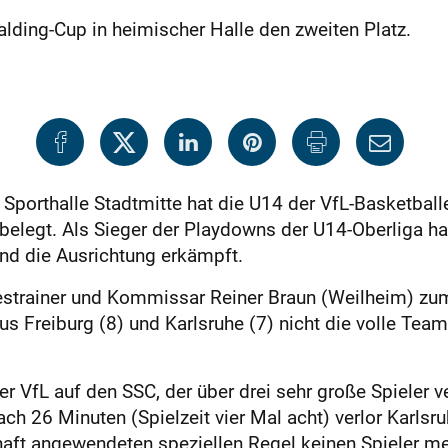
ding-Cup in heimischer Halle den zweiten Platz.
Sporthalle Stadtmitte hat die U14 der VfL-Basketball
belegt. Als Sieger der Playdowns der U14-Oberliga h
nd die Ausrichtung erkämpft.
trainer und Kommissar Reiner Braun (Weilheim) zum
us Freiburg (8) und Karlsruhe (7) nicht die volle Tea
er VfL auf den SSC, der über drei sehr große Spieler 
ch 26 Minuten (Spielzeit vier Mal acht) verlor Karlsru
aft angewendeten speziellen Regel keinen Spieler me