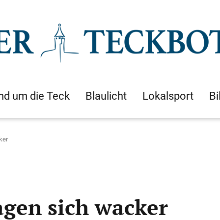
nd um die Teck
Blaulicht
Lokalsport
Bi
ker
agen sich wacker