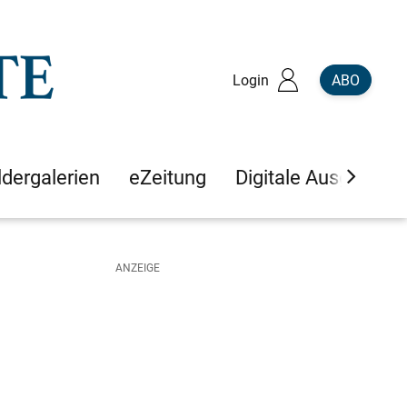
Login
ABO
ldergalerien
eZeitung
Digitale Ausgaben