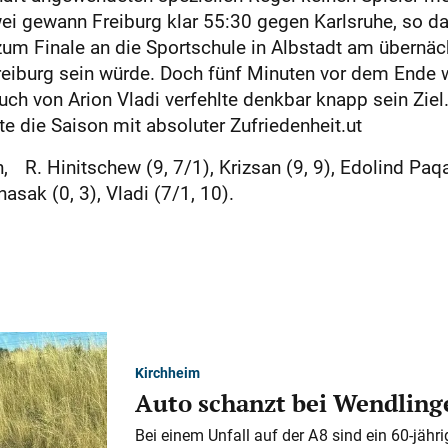
ei gewann Freiburg klar 55:30 gegen Karlsruhe, so d
zum Finale an die Sportschule in Albstadt am übernä
Freiburg sein würde. Doch fünf Minuten vor dem Ende 
ch von Arion Vladi verfehlte denkbar knapp sein Ziel
e die Saison mit absoluter Zufriedenheit.ut
n, R. Hinitschew (9, 7/1), Krizsan (9, 9), Edolind Paq
nasak (0, 3), Vladi (7/1, 10).
Kirchheim
Auto schanzt bei Wendlinge
Bei einem Unfall auf der A 8 sind ein 60-jähr