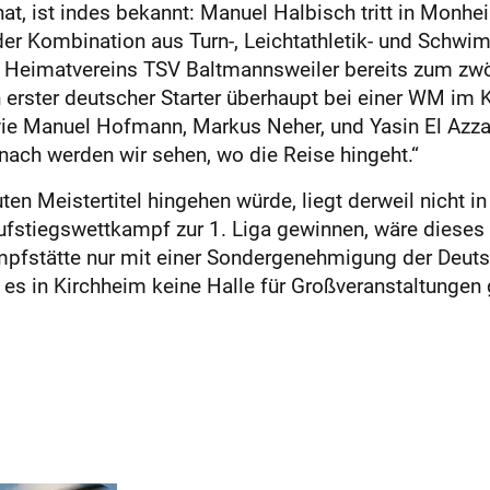
hat, ist indes bekannt: Manuel Halbisch tritt in Monh
er Kombination aus Turn-, Leichtathletik- und Schwi
s Heimatvereins TSV Baltmannsweiler bereits zum zwöl
erster deutscher Starter überhaupt bei einer WM im
ie Manuel Hofmann, Markus Neher, und Yasin El Azza
nach werden wir sehen, wo die Reise hingeht.“
en Meistertitel hingehen würde, liegt derweil nicht i
 Aufstiegswettkampf zur 1. Liga gewinnen, wäre diese
mpfstätte nur mit einer Sondergenehmigung der Deuts
es in Kirchheim keine Halle für Großveranstaltungen g