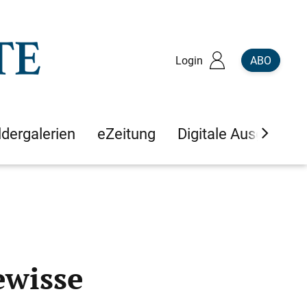
Login
ABO
ldergalerien
eZeitung
Digitale Ausgaben
ewisse