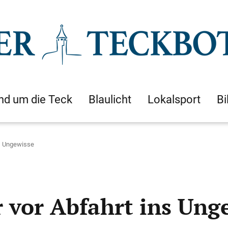
nd um die Teck
Blaulicht
Lokalsport
Bi
ns Ungewisse
r vor Abfahrt ins Ung