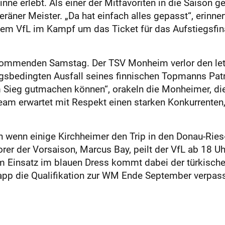
inne erlebt. Als einer der Mitfavoriten in die Saison g
räner Meister. „Da hat einfach alles gepasst“, erinne
em VfL im Kampf um das Ticket für das Aufstiegsfinal
kommenden Samstag. Der TSV Monheim verlor den let
sbedingten Ausfall seines finnischen Topmanns Patri
m Sieg gutmachen können“, orakeln die Monheimer, d
am erwartet mit Respekt einen starken Konkurrenten,
ch wenn einige Kirchheimer den Trip in den Donau-Ries
er der Vorsaison, Marcus Bay, peilt der VfL ab 18 Uh
um Einsatz im blauen Dress kommt dabei der türkis
app die Qualifikation zur WM Ende September verpasst