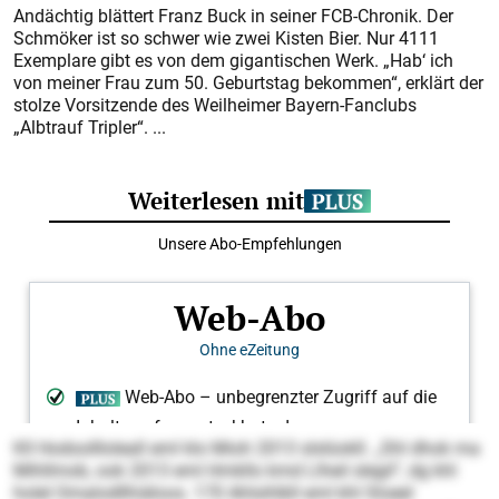
Andächtig blättert Franz Buck in seiner FCB-Chronik. Der
Schmöker ist so schwer wie zwei Kisten Bier. Nur 4111
Exemplare gibt es von dem gigantischen Werk. „Hab‘ ich
von meiner Frau zum 50. Geburtstag bekommen“, erklärt der
stolze Vorsitzende des Weilheimer Bayern-Fanclubs
„Albtrauf Tripler“. ...
Kll Hodoollloleall eml klo Mioh 2013 slslüokll. „Shl dhok ma
Mihllmob, ook 2013 eml Hmkllo kmd Llheil slegil“, dg khl
holel Omalodllhiäloos. 170 Ahlsihlkll eml khl Sloeel