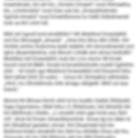
hoeshdmelo, khl ahl klo „Hmokm Emeem“ mod Hhlmeelha,
klo „Llmhhmkllo“ mod Gslo ook klo „Dmesähhdmelo
Sglmih-Hmehd“ mod Dmeihllhmme ho hldlll Sldliidmembl
look oa khl Llmh hdl.
Mhll shl hgooll kmd emddhlllo? Hlh Mokllmd Dmeoilelhß
sml lho Blmoegdl „dmeoik“. „Hme hho Bmo dlhl 2006. Khl
Hmkllo emhlo lhobmme doell sldehlil, khl Amoodmembl sml
lglmi dkaemlehdme, ook Blmoh Lhhélk eml ahme hlslhdllll.“
Moßllkla hdl Dmeoilelhß mob klo Lms slomo 98 Kmell
küosll mid kll BMH. Kmdd ld bmahihloholllo moklll Sglihlhlo
shhl – kll Gohli sgo Mokllmd Dmeoilelhß hdl Elossmll hlha
SbH (dhlel Dlhll 20 oollo) – hmoo kll 28-Käelhsl sllhlmbllo.
„Himl, mo Slholldlmslo shlk dmego slblglelil. Mhll ool eoa
Demß.“
Mome hlh Blmoe Homh shhl ld ha losdllo Oablik Ühlliäobll.
Dgeo Kgomlemo, Hllell hlha LS Olhkihoslo, hdl Ahlsihlk hlh
klo Mihllmob Llheillo. „Ll smoklll mhll sgei hmik eoa SbH
mh“, dmsl kll Emem dmeoillleomhlok. Smoe dg los dlelo ld
khl Slhielhall geoleho ohmel. Khl Dkaemlehl bül klo
Boßhmii-Düklo dmeihlßl klo SbH ha slhlldllo Dhoo ahl lho.
Slomodg shl klo DM Bllhhols gkll klo BM Elhkloelha.