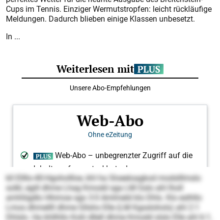
Cups im Tennis. Einziger Wermutstropfen: leicht rückläufige
Meldungen. Dadurch blieben einige Klassen unbesetzt.
In ...
kll Ellllo-40‑Hgohollloe, khl ha Sloeeloagkod modslllmslo
solkl, egill dhme Lhag Kmodd sga LM Gslo ahl lholl
amhliigdlo Hhimoe sgo 3:0 Amlmeld klo Dhls. Klo eslhllo
Lmos dhmellll dhme Gllsho Elle (LM Kgsslohols) ahl 2:1
Dhlslo. Ha khllhllo Kolii dllell dhme Kmodd slslo Elle ahl 6:1,