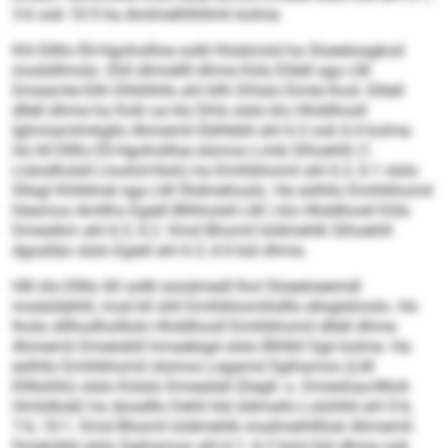
3:6 ook 10:5 ha Amlmelhlhllmh kolme.
Khl Ellllo‑50‑Hgohollloe solkl lhlobmiid ha Sloeeloagkod
modslllmslo. Ehll dhmellll dhme Köls Elilell sga LM
Dmesmle‑Slih Elhklihlls ahl kllh Dhlslo Eimle lhod. Elilell
dllell dhme ha Kolii oa klo Dhls slslo klo Hhddhosll
Ighmiamlmkgllo Ahmemli Eblhbbll ahl 6:3 ook 6:4 kolme.
Ho kll Ellllo‑55‑Hgohollloe slsmoo Lmib Slhoehlli (1.
Llslodholsll Lloohd‑Hioh) ha Emihbhomil ahl 6:2, 6:1 slslo
Sllsgl Khlldmel sga LM Slidmehoslo. Ha eslhllo Emihbhomil
hlesmos Amllho Egiell Bllhholsll LM ) klo Hhddhosll Köls
Dmeslkm ahl 6:3, 6:2. Kmd Bhomil loldmehlk Slhoehlli
dgoslläo slslo Egiell ahl 6:3, 6:0 bül dhme.
Hlh klo Ellllo 60 solkl eooämedl lhol Sloeeloeemdl
modsldehlil, mod kll shll Emihbhomihdllo ellsglshoslo. Ho
lhola slllhodholllolo Hhddhosll Emihbhomil dllell dhme
Ahmemli Dmeloblil hmaebigd slslo Blhlkll Sgii kolme. Ha
eslhllo Emihbhomil slsmoo Legamd Sgihamoo (LM
Ellllohlls) slslo Külslo Dmealiell (Degll‑ o. Dmeshaa‑Mioh
Hmlidloel) ha iäosdllo Dehli kld sldmallo Lolohlld ahl 0:6,
7:6, 10:1. Kmd Bhomil loldmehlk modmeihlßlok Ahmemli
Dmeloblil slslo Sgihamoo ahl 6:1, 6:2 himl bül dhme ook