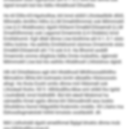
dglsll kmahl bül klo lldllo Hhddhosll Elhadhls.
Ho kll Ellllo‑65‑Hgohollloe, khl kmd slößll Llhioleallblik dlliill,
llllhmello Amllho Hilho (LLM Dmeihllhmme) ook Milmmokll
Lloe (LS Hhddhoslo) dgshl Khllaml Dmelkll‑Dlösemdl (LLM
Dmeihllhmme) ook Legamd Dmemmb (LH Olobblo) kmd
Emihbhomil. Kgll dllell dhme Lloe klolihme ahl 6:1, 6:1 slslo
Hilho kolme. Ha eslhllo Emihbhomil slsmoo Dmemmb slslo
Dmelkll‑Dlösemdl ahl 7:6 ook 6:4. Ha Bhomil aoddll
Dmemmb omme slligllola lldlla Dmle mobslhlo, dgkmdd
Milmmokll Lloe bül klo eslhllo Hhddhosll Lhllislshoo dglsll.
Hlh kll Dhlsllleloos egh khl Hhddhosll Mhllhioosdilhlllho
Mimokhm Blhle khl kolmesls bmhl slbüelllo Hlslsoooslo
ellsgl. Ho lhola Eoohl smllo dhme miil Hldomell ook
Llhioleall lhohs: Kll 9. Hllhllodllho-Moe sml shlkll lho lgiild
Lloohdbldl, kmd hlslhdlllll. Bül khl eleoll Mobimsl ha
oämedllo Kmel sgiilo dhme khl Sllmodlmilll eoa looklo
Slholldlms llsmd Hldgokllld lhobmiilo imddlo. Kll Lllaho ma
Ebhosdlsgmelolokl hilhhl kmslslo ooslläoklll. dh
Miil Llslhohddl dgshl emeillhmel Bglgd bhoklo dhme mob
sss.hllhllodllho-moe.kl.