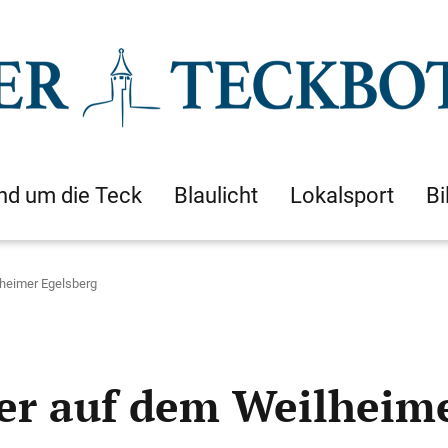
nd um die Teck
Blaulicht
Lokalsport
Bi
lheimer Egelsberg
ier auf dem Weilheim