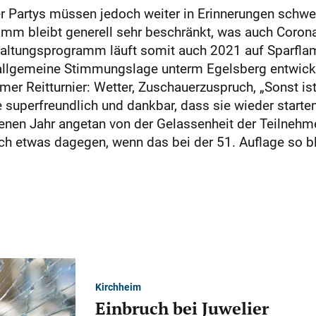
 Partys müssen jedoch weiter in Erinnerungen schwel
mm bleibt generell sehr beschränkt, was auch Corona
rhaltungsprogramm läuft somit auch 2021 auf Sparfl
ie allgemeine Stimmungslage
unterm Egelsberg entwicke
r Reitturnier: Wetter, Zuschauerzuspruch, „Sonst ist j
le superfreundlich und dankbar, dass sie wieder starten
enen Jahr angetan von der Gelassenheit der Teilnehm
ch etwas dagegen, wenn das bei der 51. Auflage so bl
Kirchheim
Einbruch bei Juwelier