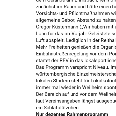
zunächst im Raum und hätte einen ho
Vorsichts- und Pflichtmaßnahmen wie
allgemeine Gebot, Abstand zu halten
Gregor Küstermann („Wir haben mit u
Lohn für das im Vorjahr Geleistete 
Luft abspielt. Lediglich in der Reith
Mehr Freiheiten genießen die Organi
Einbahnstraßenregelung vor dem Pom
startet der RFV in das lokalsportlich
Das Programm verspricht Niveau. Im 
württembergische Einzelmeisterscha
lokalen Startern steht für Lokalkolo
immer mal wieder in Weilheim sponta
Der Bereich auf und vor dem Weilheim
laut Vereinsangaben längst ausgebuc
ein Schlafplätzchen.
Nur dezentes Rahmenprogramm