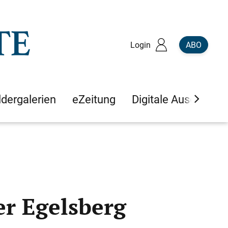
Login
ABO
ldergalerien
eZeitung
Digitale Ausgaben
er Egelsberg