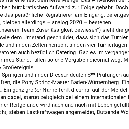
hen bürokratischen Aufwand zur Folge gehabt. Doch 3
 das persönliche Registrieren am Eingang, bereitgest
, bleiben allerdings – analog 2020 – bestehen.
nserem Team Zuverlässigkeit bewiesen“) sieht die g
sowie dem Umstand geschuldet, dass sich das Turnier 
alle und in den Zelten herrscht an den vier Turniertage
satoren auch bezüglich Catering. Gab es im vergange
mes-Stand, fallen solche Vorgaben diesmal weg. Mit
e Großereignis.
Springen und in der Dressur deuten S**-Prüfungen auf
ften, die Pony Spring-Master Baden-Württemberg. Ei
rit. Ein ganz großer Name fehlt diesmal auf der Melde
n dabei, startet zeitgleich bei einem internationale
er Reitgelände wird nach und nach mit Leben gefüllt.
ht, sieben Lastkraftwagen angemeldet, Dutzende Wohn