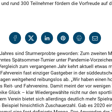
und rund 300 Teilnehmer fördern die Vorfreude auf da
 Jahres sind Sturmerprobte geworden: Zum zweiten Ma
ntes Spätsommer-Turnier unter Pandemie-Vorzeichen. 
Vergleich zum vergangenen Jahr kehrt aktuell etwas m
Fahrverein fast einziger Gastgeber in der süddeutsche
flagen weitgehend reibungslos ab. „Wir haben einen h
s Reit- und Fahrvereins. Damit meint der vor wenige
ke Glück – klar Wiedergewählte nicht nur den sportli
em Verein bietet sich allerdings deutlich mehr Spielr
m Beispiel hinsichtlich Zuschauerzahl. Gab es 2020 
smal eine fest definierte Menge. Das Anwenden der 3-