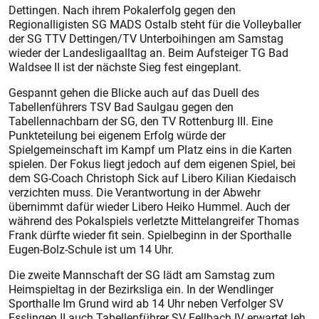
Dettingen. Nach ihrem Pokalerfolg gegen den
Regionalligisten SG MADS Ostalb steht für die Volleyballer
der SG TTV Dettingen/TV Unterboihingen am Samstag
wieder der Landesligaalltag an. Beim Aufsteiger TG Bad
Waldsee II ist der nächste Sieg fest eingeplant.
Gespannt gehen die Blicke auch auf das Duell des
Tabellenführers TSV Bad Saulgau gegen den
Tabellennachbarn der SG, den TV Rottenburg III. Eine
Punkteteilung bei eigenem Erfolg würde der
Spielgemeinschaft im Kampf um Platz eins in die Karten
spielen. Der Fokus liegt jedoch auf dem eigenen Spiel, bei
dem SG-Coach Christoph Sick auf Libero Kilian Kiedaisch
verzichten muss. Die Verantwortung in der Abwehr
übernimmt dafür wieder Libero Heiko Hummel. Auch der
während des Pokalspiels verletzte Mittelangreifer Thomas
Frank dürfte wieder fit sein. Spielbeginn in der Sporthalle
Eugen-Bolz-Schule ist um 14 Uhr.
Die zweite Mannschaft der SG lädt am Samstag zum
Heimspieltag in der Bezirksliga ein. In der Wendlinger
Sporthalle Im Grund wird ab 14 Uhr neben Verfolger SV
Esslingen II auch Tabellenführer SV Fellbach IV erwartet.leh