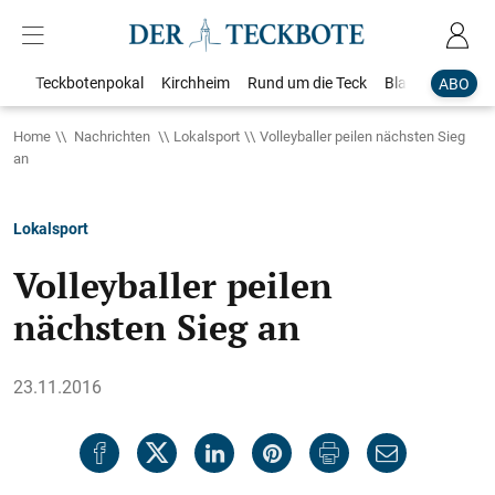
Teckbotenpokal
Kirchheim
Rund um die Teck
Blaulicht
Loka
ABO
Home
Nachrichten
Lokalsport
Volleyballer peilen nächsten Sieg
an
Lokalsport
Volleyballer peilen
nächsten Sieg an
23.11.2016