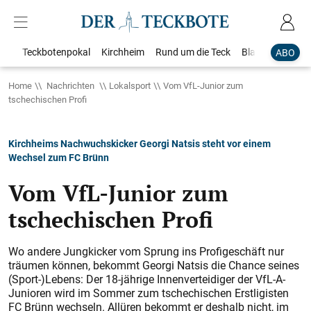
Teckbotenpokal
Kirchheim
Rund um die Teck
Blaulicht
Loka
ABO
Home
Nachrichten
Lokalsport
Vom VfL-Junior zum
tschechischen Profi
Kirchheims Nachwuchskicker Georgi Natsis steht vor einem
Wechsel zum FC Brünn
Vom VfL-Junior zum
tschechischen Profi
Wo andere Jungkicker vom Sprung ins Profigeschäft nur
träumen können, bekommt Georgi Natsis die Chance seines
(Sport-)Lebens: Der 18-jährige Innenverteidiger der VfL-A-
Junioren wird im Sommer zum tschechischen Erstligisten
FC Brünn wechseln. Allüren bekommt er deshalb nicht, im