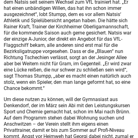
dem Nat­sis seit seinem Wechsel zum VfL trainiert hat. „Er
hat einen unbändigen Willen, das hat ihn schon immer
ausgezeichnet“, lobt Stumpp, dem es vor allem Natsis‘
Athletik und Spielübersicht angetan haben. Die hätte sich
Rainer Kraft, Trainer der Kirchheimer Oberligamannschaft,
für die kommende Saison auch gerne gesichert. Natsis war
der einzige A-Junior, der direkt ein Angebot für das VfL-
Flaggschiff bekam, alle anderen sind erst mal für die
Bezirksligatruppe vorgesehen. Dass er die „Blauen“ nun
Richtung Tschechien verlässt, sorgt an der Jesinger Allee
aber bei Weitem nicht für Gram, im Gegenteil. „Er wird zwar
eine Lücke reißen, die nur schwer zu schließen sein wird“,
sagt Thomas Stumpp, „aber es macht einen natürlich auch
stolz, wenn ein Spieler, den man lange geformt hat, so eine
Chance bekommt.“
Um diese nutzen zu können, will der Gymnasiast aus
Denkendorf, der im März sein Abi mit den Leistungskursen
Sport und Chemie gemacht hat, schon im Mai nach Brünn.
Auf dem Programm stehen dabei Wohnung suchen und
Anschwitzen – der Verein stellt ihm eigens einen
Privattrainer, damit er bis zum Sommer auf Profi-Niveau
kommt. Angst vor Heimweh hat Georgi dabei nicht, zumal er