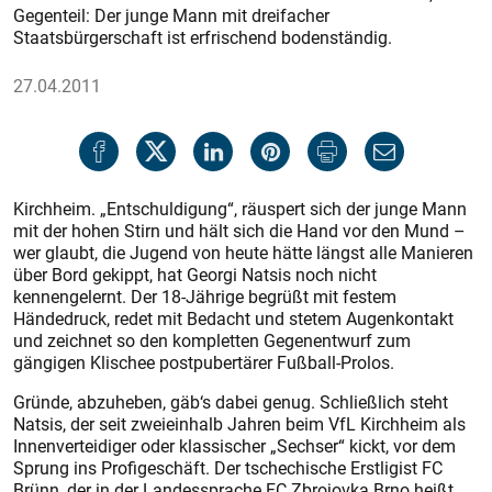
Gegenteil: Der junge Mann mit dreifacher
Staatsbürgerschaft ist erfrischend bodenständig.
27.04.2011
Kirchheim. „Entschuldigung“, räuspert sich der junge Mann
mit der hohen Stirn und hält sich die Hand vor den Mund –
wer glaubt, die Jugend von heute hätte längst alle Manieren
über Bord gekippt, hat Georgi Natsis noch nicht
kennengelernt. Der 18-Jährige begrüßt mit festem
Händedruck, redet mit Bedacht und stetem Augenkontakt
und zeichnet so den kompletten Gegenentwurf zum
gängigen Klischee postpubertärer Fußball-Prolos.
Gründe, abzuheben, gäb‘s dabei genug. Schließlich steht
Natsis, der seit zweieinhalb Jahren beim VfL Kirchheim als
Innenverteidiger oder klassischer „Sechser“ kickt, vor dem
Sprung ins Profigeschäft. Der tschechische Erstligist FC
Brünn, der in der Landessprache FC Zbrojovka Brno heißt,