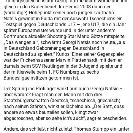
Trainingsspielchens auf Georgi aufmerksam wurde und ihn
gleich in den Kader berief. Im Herbst 2008 dann der
(vorläufige) Höhepunkt seiner noch jungen Laufbahn.
Natsis gewinnt in Fulda mit der Auswahl Tschechiens ein
Testspiel gegen Deutschlands U17 – jene U17, die ein Jahr
später Europameister wurde und in der unter anderem
Dortmunds aktueller Shooting-Star Mario Götze mitspielte.
„Das war genial“, schwärmt Georgi Natsis noch heute, „als
in Deutschland Geborener gegen Deutschland in
Deutschland zu spielen.“ Kurios: Einer seiner Gegenspieler
war der Frickenhausener Marvin Plattenhardt, mit dem er
damals beim SSV Reutlingen in der B-Jugend spielte und
der mittlerweile beim 1. FC Nürnberg zu sechs
Bundesligaeinsätzen gekommen ist.
Der Sprung ins Profilager winkt nun auch Georgi Natsis –
aber warum? Fragt man den Mann mit den drei
Staatsbürgerschaften (deutsch, tschechisch, griechisch)
nach seinen Stärken, winkt er lächelnd ab. „Der Satz, dass
andere so etwas beurteilen sollen, klingt zwar
abgedroschen, aber so sehe ich‘s auch“, sagt er bescheiden.
Andere, das schließt nicht zuletzt Thomas Stumpp ein, unter