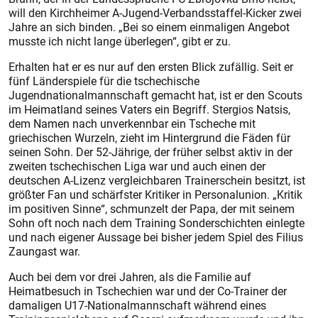
will den Kirchheimer A-Jugend-Verbandsstaffel-Kicker zwei
Jahre an sich binden. „Bei so einem einmaligen Angebot
musste ich nicht lange überlegen“, gibt er zu.
Erhalten hat er es nur auf den ers­ten Blick zufällig. Seit er
fünf Länderspiele für die tschechische
Jugendnationalmannschaft gemacht hat, ist er den Scouts
im Heimatland seines Vaters ein Begriff. Stergios Natsis,
dem Namen nach unverkennbar ein Tscheche mit
griechischen Wurzeln, zieht im Hintergrund die Fäden für
seinen Sohn. Der 52-Jährige, der früher selbst aktiv in der
zweiten tschechischen Liga war und auch einen der
deutschen A-Lizenz vergleichbaren Trainerschein besitzt, ist
größter Fan und schärfster Kritiker in Personal­union. „Kritik
im positiven Sinne“, schmunzelt der Papa, der mit seinem
Sohn oft noch nach dem Training Sonderschichten einlegte
und nach eigener Aussage bei bisher jedem Spiel des Filius
Zaungast war.
Auch bei dem vor drei Jahren, als die Familie auf
Heimatbesuch in Tschechien war und der Co-Trainer der
damaligen U17-Nationalmannschaft während eines