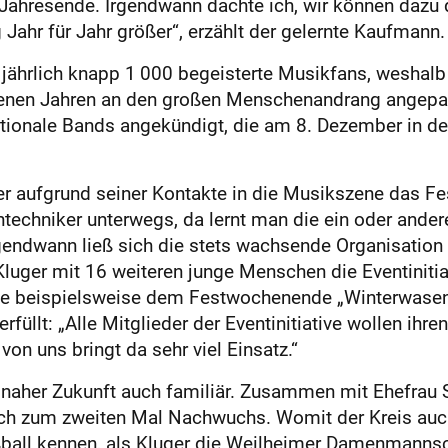
ahresende. Irgendwann dachte ich, wir können dazu
 Jahr für Jahr größer“, erzählt der gelernte Kaufmann.
r“ jährlich knapp 1 000 begeisterte Musikfans, wesh
genen Jahren an den großen Menschenandrang angepas
rnationale Bands angekündigt, die am 8. Dezember in de
ger aufgrund seiner Kontakte in die Musikszene das Fes
ntechniker unterwegs, da lernt man die ein oder ande
gendwann ließ sich die stets wachsende Organisation 
luger mit 16 weiteren junge Menschen die Eventinitia
 wie beispielsweise dem Festwochenende „Winterwasen
rfüllt: „Alle Mitglieder der Eventinitiative wollen ihren
on uns bringt da sehr viel Einsatz.“
n naher Zukunft auch familiär. Zusammen mit Ehefrau 
ch zum zweiten Mal Nachwuchs. Womit der Kreis auc
ßball kennen, als Kluger die Weilheimer Damenmannschaf