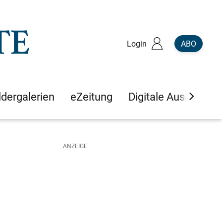
Login
ABO
ldergalerien
eZeitung
Digitale Ausgaben