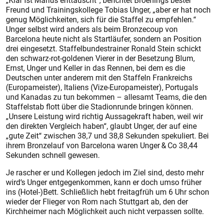
„Klar ist Marius enttäuscht“, berichtet Broenings bester
Freund und Trainingskollege Tobias Unger, „aber er hat noch
genug Möglichkeiten, sich für die Staffel zu empfehlen.“
Unger selbst wird anders als beim Bronzecoup von
Barcelona heute nicht als Startläufer, sondern an Position
drei eingesetzt. Staffelbundestrainer Ronald Stein schickt
den schwarz-rot-goldenen Vierer in der Besetzung Blum,
Ernst, Unger und Keller in das Rennen, bei dem es die
Deutschen unter anderem mit den Staffeln Frankreichs
(Europa­meis­ter), Italiens (Vize-Europameis­ter), Portugals
und Kanadas zu tun bekommen – allesamt Teams, die den
Staffelstab flott über die Stadionrunde bringen können.
„Unsere Leistung wird richtig Aussagekraft haben, weil wir
den direkten Vergleich haben“, glaubt Unger, der auf eine
„gute Zeit“ zwischen 38,7 und 38,8 Sekunden spekuliert. Bei
ihrem Bronzelauf von Barcelona waren Unger & Co 38,44
Sekunden schnell gewesen.
Je rascher er und Kollegen jedoch im Ziel sind, desto mehr
wird‘s Unger entgegenkommen, kann er doch umso früher
ins (Hotel-)Bett. Schließlich hebt freitagfrüh um 6 Uhr schon
wieder der Flieger von Rom nach Stutt­gart ab, den der
Kirchheimer nach Möglichkeit auch nicht verpassen sollte.