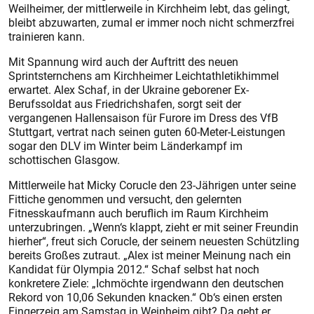
Weilheimer, der mittlerweile in Kirchheim lebt, das gelingt,
bleibt abzuwarten, zumal er immer noch nicht schmerzfrei
trainieren kann.
Mit Spannung wird auch der Auftritt des neuen
Sprintsternchens am Kirchheimer Leichtathletikhimmel
erwartet. Alex Schaf, in der Ukraine geborener Ex-
Berufssoldat aus Friedrichshafen, sorgt seit der
vergangenen Hallensaison für Furore im Dress des VfB
Stuttgart, vertrat nach seinen guten 60-Meter-Leistungen
sogar den DLV im Winter beim Länderkampf im
schottischen Glasgow.
Mittlerweile hat Micky Corucle den 23-Jährigen unter seine
Fittiche genommen und versucht, den gelernten
Fitnesskaufmann auch beruflich im Raum Kirchheim
unterzubringen. „Wenn‘s klappt, zieht er mit seiner Freundin
hierher“, freut sich Corucle, der seinem neuesten Schützling
bereits Großes zutraut. „Alex ist meiner Meinung nach ein
Kandidat für Olympia 2012.“ Schaf selbst hat noch
konkretere Ziele: „Ichmöchte irgendwann den deutschen
Rekord von 10,06 Sekunden knacken.“ Ob‘s einen ersten
Fingerzeig am Samstag in Weinheim gibt? Da geht er