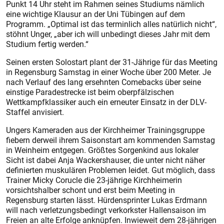
Punkt 14 Uhr steht im Rahmen seines Studiums nämlich
eine wichtige Klausur an der Uni Tübingen auf dem
Programm. „Optimal ist das terminlich alles natürlich nicht“,
stöhnt Unger, „aber ich will unbedingt dieses Jahr mit dem
Studium fertig werden.“
Seinen ersten Solostart plant der 31-Jährige für das Meeting
in Regensburg Samstag in einer Woche über 200 Meter. Je
nach Verlauf des lang ersehnten Comebacks über seine
eins­tige Paradestrecke ist beim oberpfälzischen
Wettkampfklassiker auch ein erneuter Einsatz in der DLV-
Staffel anvisiert.
Ungers Kameraden aus der Kirchheimer Trainingsgruppe
fiebern derweil ihrem Saisonstart am kommenden Samstag
in Weinheim entgegen. Größtes Sorgenkind aus lokaler
Sicht ist dabei Anja Wackershauser, die unter nicht näher
definierten muskulären Problemen leidet. Gut möglich, dass
Trainer Micky Corucle die 23-jährige Kirchheimerin
vorsichtshalber schont und erst beim Meeting in
Regensburg starten lässt. Hürdensprinter Lukas Erdmann
will nach verletzungsbedingt verkorkster Hallensaison im
Freien an alte Erfolge anknüpfen. Inwieweit dem 28-jährigen