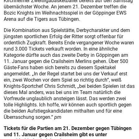
Kirchheimer Zweitligabasketballer bereits auf den Samstag
übernächster Woche. An jenem 21. Dezember treffen die
Bozic Knights im Weihnachtsspiel in der Göppinger EWS
Arena auf die Tigers aus Tübingen.
Die Kombination aus Spielstätte, Derbycharakter und dem
jüngsten sportlichen Erfolg der Ritter sorgt offenbar für
ordentlich Zugkraft. Bereits Ende vergangener Woche waren
rund 3.000 Tickets verkauft worden. In eine ähnliche
Kategorie dürfte auch das zweite Derby in Göppingen am
11. Januar gegen die Crailsheim Merlins gehen. Über 500
Gäste-Fans haben sich bereits zu diesem Spektakel
angemeldet. „In der Regel startet bei uns der Verkauf erst
ein, zwei Wochen vor dem Spiel so richtig durch“, weiß
Knights-Sportchef Chris Schmidt, „bei beiden Spielen ist das
dieses Mal anders, was bei uns im Team natürlich die
Vorfreude unglaublich ansteigen lässt. Das werden zwei
tolle Highlights. Ich hoffe, wir können auch sportlich gegen
die beiden Aufstiegskandidaten mithalten und für eine
Überraschung sorgen.“
pm
Tickets für die Partien am 21. Dezember gegen Tübingen
und 11. Januar gegen Crailsheim gibt es unter