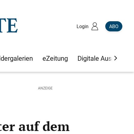
Login
ABO
ldergalerien
eZeitung
Digitale Ausgaben
er auf dem