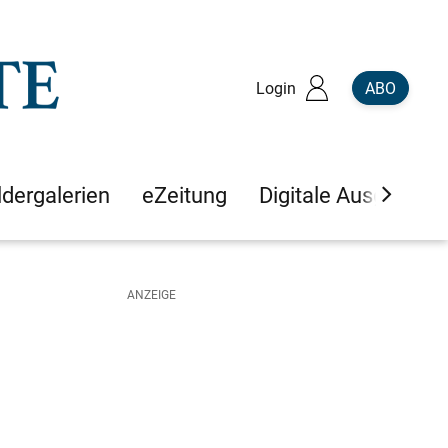
Login
ABO
ldergalerien
eZeitung
Digitale Ausgaben