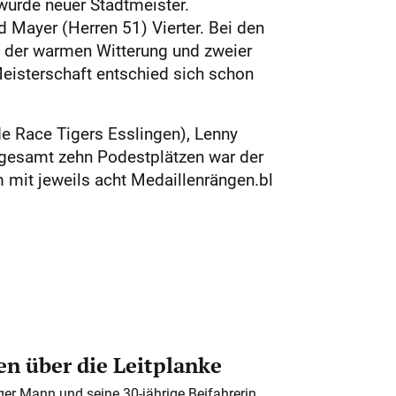
wurde neuer Stadtmeister.
d Mayer (Herren 51) Vierter. Bei den
d der warmen Witterung und zweier
Meisterschaft entschied sich schon
de Race Tigers Esslingen), Lenny
sgesamt zehn Podestplätzen war der
 mit jeweils acht Medaillenrängen.bl
n über die Leitplanke
iger Mann und seine 30-jährige Beifahrerin