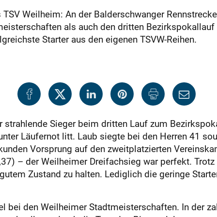
es TSV Weilheim: An der Balderschwanger Rennstre
eisterschaften als auch den dritten Bezirkspokallau
lgreichste Starter aus den eigenen TSVW-Reihen.
 strahlende Sieger beim dritten Lauf zum Bezirkspoka
ter Läufernot litt. Laub siegte bei den Herren 41 so
kunden Vorsprung auf den zweitplatzierten Vereinska
0,37) – der Weilheimer Dreifachsieg war perfekt. Trot
 gutem Zustand zu halten. Lediglich die geringe Starte
el bei den Weilheimer Stadtmeisterschaften. In der z