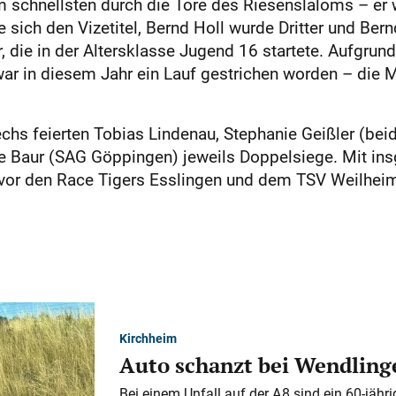
m schnellsten durch die Tore des Riesenslaloms – er 
 sich den Vizetitel, Bernd Holl wurde Dritter und Bern
 die in der Altersklasse Jugend 16 startete. Aufgrun
war in diesem Jahr ein Lauf gestrichen worden – die 
echs feierten Tobias Lindenau, Stephanie Geißler (bei
e Baur (SAG Göppingen) jeweils Doppelsiege. Mit in
 vor den Race Tigers Esslingen und dem TSV Weilheim
Kirchheim
Auto schanzt bei Wendlinge
Bei einem Unfall auf der A 8 sind ein 60-jähr