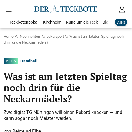
Teckbotenpokal
Kirchheim
Rund um die Teck
Blaulicht
Loka
ABO
Home
Nachrichten
Lokalsport
Was ist am letzten Spieltag noch
drin für die Neckarmädels?
Handball
Was ist am letzten Spieltag
noch drin für die
Neckarmädels?
Zweitligist TG Nürtingen will einen Rekord knacken – und
kann sogar noch Meister werden.
Reimund Elbe