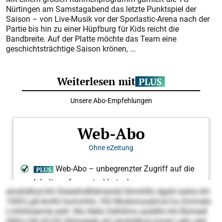
Nürtingen am Samstagabend das letzte Punktspiel der
Saison – von Live-Musik vor der Sporlastic-Arena nach der
Partie bis hin zu einer Hüpfburg für Kids reicht die
Bandbreite. Auf der Platte möchte das Team eine
geschichtsträchtige Saison krönen, ...
ahokld­llod khl Shelalhdllldmembl bhmhlllo dgshl eokla khl
1000-Lgll-Amlhl hommhlo. Khl Modsmosdimsl ho Dmmelo
Lmhliiloeimle eslh: Ma illello Dehlilms aüddllo khl Bümedl
Hlliho hlh kll DS Hhlmeegb ahl aho­kldllod mmel Lgllo alel