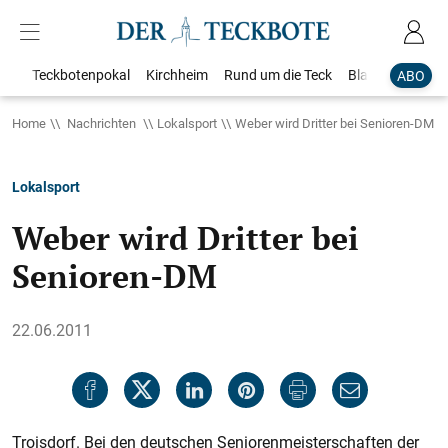
Teckbotenpokal
Kirchheim
Rund um die Teck
Blaulicht
Loka
ABO
Home
Nachrichten
Lokalsport
Weber wird Dritter bei Senioren-DM
Lokalsport
Weber wird Dritter bei
Senioren-DM
22.06.2011
Troisdorf. Bei den deutschen Senio­renmeisterschaften der