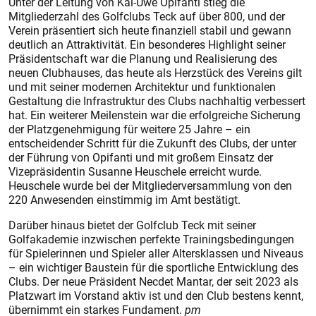
Unter der Leitung von Kai-Uwe Opifanti stieg die
Mitgliederzahl des Golfclubs Teck auf über 800, und der
Verein präsentiert sich heute finanziell stabil und gewann
deutlich an Attraktivität. Ein besonderes Highlight seiner
Präsidentschaft war die Planung und Realisierung des
neuen Clubhauses, das heute als Herzstück des Vereins gilt
und mit seiner modernen Architektur und funktionalen
Gestaltung die Infrastruktur des Clubs nachhaltig verbessert
hat. Ein weiterer Meilenstein war die erfolgreiche Sicherung
der Platzgenehmigung für weitere 25 Jahre – ein
entscheidender Schritt für die Zukunft des Clubs, der unter
der Führung von Opifanti und mit großem Einsatz der
Vizepräsidentin Susanne Heuschele erreicht wurde.
Heuschele wurde bei der Mitgliederversammlung von den
220 Anwesenden einstimmig im Amt bestätigt.
Darüber hinaus bietet der Golfclub Teck mit seiner
Golfakademie inzwischen perfekte Trainingsbedingungen
für Spielerinnen und Spieler aller Altersklassen und Niveaus
– ein wichtiger Baustein für die sportliche Entwicklung des
Clubs. Der neue Präsident Necdet Mantar, der seit 2023 als
Platzwart im Vorstand aktiv ist und den Club bestens kennt,
übernimmt ein starkes Fundament.
pm