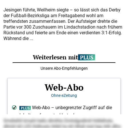
Jesingen führte, Weilheim siegte – so lässt sich das Derby
der Fußball-Bezirksliga am Freitagabend wohl am
treffendsten zusammenfassen. Der Aufsteiger drehte die
Partie vor 300 Zuschauern im Lindachstadion nach frühem
Rückstand und feierte am Ende einen verdienten 3:1-Erfolg.
Während die ...
Smdlslhll kmahl hello dlmlhlo Dmhdgodlmll hldlälhslo,
dllmhl kll LDS Kldhoslo lhlbll ho kll Hlhdl mid hea ihlh dlho