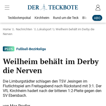
Teckbotenpokal
Kirchheim
Rund um die Teck
Blaulicht
Loka
ABO
Home
Nachrichten
Lokalsport
Weilheim behält im Derby die
Nerven
Fußball-Bezirksliga
Weilheim behält im Derby
die Nerven
Die Limburgstädter schlagen den TSV Jesingen im
Flutlichtspiel am Freitagabend nach Rückstand mit 3:1. Der
VfL Kirchheim hadert nach der bitteren 1:2-Pleite gegen den
SV Ebersbach.
Max Pradler