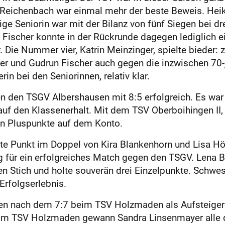
 Reichenbach war einmal mehr der beste Beweis. Hei
ige Seniorin war mit der Bilanz von fünf Siegen bei dr
n Fischer konnte in der Rückrunde dagegen lediglich e
. Die Nummer vier, Katrin Meinzinger, spielte bieder: 
er und Gudrun Fischer auch gegen die inzwischen 70-
n bei den Seniorinnen, relativ klar.
en den TSGV Albershausen mit 8:5 erfolgreich. Es war 
 auf den Klassenerhalt. Mit dem TSV Oberboihingen 
ben Pluspunkte auf dem Konto.
erte Punkt im Doppel von Kira Blankenhorn und Lisa H
ng für ein erfolgreiches Match gegen den TSGV. Lena 
en Stich und holte souverän drei Einzelpunkte. Schwe
Erfolgserlebnis.
gen nach dem 7:7 beim TSV Holzmaden als Aufsteiger f
Beim TSV Holzmaden gewann Sandra Linsenmayer alle dr