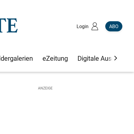
Login
ABO
ldergalerien
eZeitung
Digitale Ausgaben