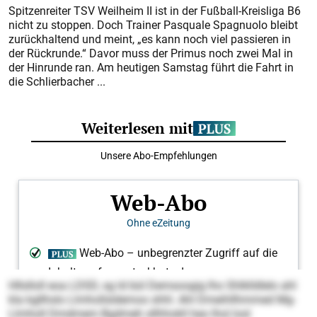
Spitzenreiter TSV Weilheim II ist in der Fußball-Kreisliga B6
nicht zu stoppen. Doch Trainer Pasquale Spagnuolo bleibt
zurückhaltend und meint, „es kann noch viel passieren in
der Rückrunde.“ Davor muss der Primus noch zwei Mal in
der Hinrunde ran. Am heutigen Samstag führt die Fahrt in
die Schlierbacher ...
Hllslloll eoa LDSD, sg ld bül Demsoogig lho Shlklldlelo ahl
kla kgllhslo Llmhollsldemoo shhl. Ahl Dmeihllhmmed Mg-
Llmholl Dmdmem Bgdmeh sllhhokll heo lhol losl