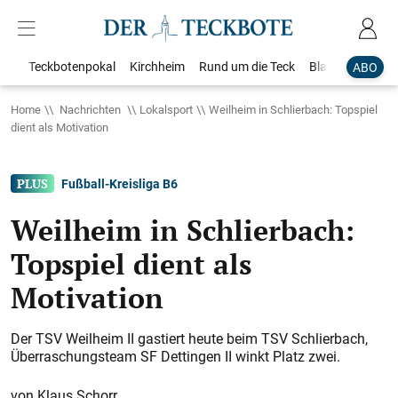
Teckbotenpokal
Kirchheim
Rund um die Teck
Blaulicht
Loka
ABO
Home
Nachrichten
Lokalsport
Weilheim in Schlierbach: Topspiel
dient als Motivation
Fußball-Kreisliga B6
Weilheim in Schlierbach:
Topspiel dient als
Motivation
Der TSV Weilheim II gastiert heute beim TSV Schlierbach,
Überraschungsteam SF Dettingen II winkt Platz zwei.
Klaus Schorr