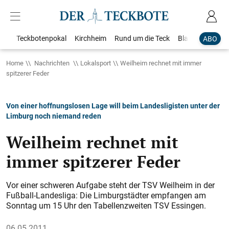
Teckbotenpokal
Kirchheim
Rund um die Teck
Blaulicht
Loka
ABO
Home
Nachrichten
Lokalsport
Weilheim rechnet mit immer
spitzerer Feder
Von einer hoffnungslosen Lage will beim Landesligisten unter der
Limburg noch niemand reden
Weilheim rechnet mit
immer spitzerer Feder
Vor einer schweren Aufgabe steht der TSV Weilheim in der
Fußball-Landesliga: Die Limburgstädter empfangen am
Sonntag um 15 Uhr den Tabellenzweiten TSV Essingen.
06.05.2011