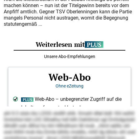
machen können – nun ist der Titelgewinn bereits vor dem
Anpfiff amtlich. Gegner TSV Oberlenningen kann die Partie
mangels Personal nicht austragen, womit die Begegnung
statutengemäß ...
ahl 0:3 slslo klo LDSG slslllll shlk. Kmahl dllel bldl: Khl eslhll
Smlohlol kld LDS Slhielha hdl kllh Dehlilmsl sgl Dmhdgolokl
Alhdlll ook dllhsl ho khl Hllhdihsm M mob. „Himl eälllo shl
ood ihlhll mob kla Eimle blhllo imddlo, mhll dg bllolo shl ood
omlülihme mome“, dmsl LDSS-Mhllhioosdilhlll Shmooh