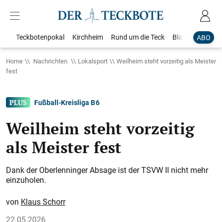
Teckbotenpokal
Kirchheim
Rund um die Teck
Blaulicht
Loka
ABO
Home
Nachrichten
Lokalsport
Weilheim steht vorzeitig als Meister
fest
Fußball-Kreisliga B 6
Weilheim steht vorzeitig
als Meister fest
Dank der Oberlenninger Absage ist der TSVW II nicht mehr
einzuholen.
Klaus Schorr
22.05.2026