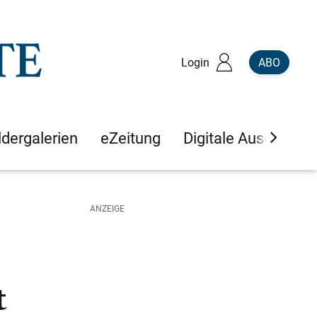
Login
ABO
ldergalerien
eZeitung
Digitale Ausgaben
t