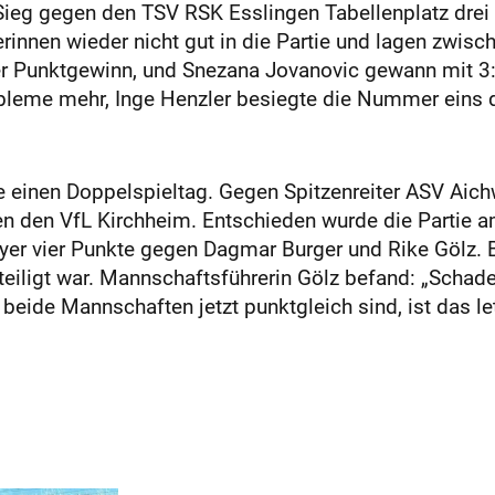
Sieg gegen den TSV RSK Esslingen Tabellenplatz drei 
innen wieder nicht gut in die Partie und lagen zwische
iger Punktgewinn, und Snezana Jovanovic gewann mit
bleme mehr, Inge Henzler besiegte die Nummer eins de
 einen Doppelspieltag. Gegen Spitzenreiter ASV Aichw
n den VfL Kirchheim. Entschieden wurde die Partie am
er vier Punkte gegen Dagmar Burger und Rike Gölz. 
eiligt war. Mannschaftsführerin Gölz befand: „Schade
a beide Mannschaften jetzt punktgleich sind, ist das le