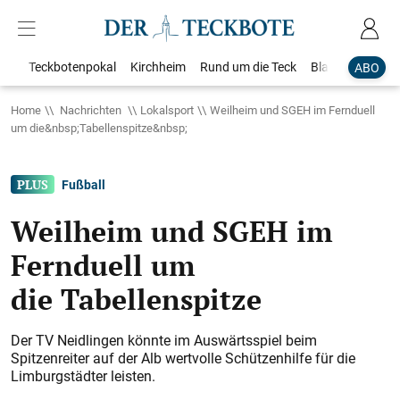
Teckbotenpokal
Kirchheim
Rund um die Teck
Blaulicht
Loka
ABO
Home
Nachrichten
Lokalsport
Weilheim und SGEH im Fernduell
um die&nbsp;Tabellenspitze&nbsp;
Fußball
Weilheim und SGEH im
Fernduell um
die Tabellenspitze
Der TV Neidlingen könnte im Auswärtsspiel beim
Spitzenreiter auf der Alb wertvolle Schützenhilfe für die
Limburgstädter leisten.